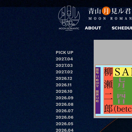
ABOUT
SCHEDU
PICK UP
2027.04
2027.03
2027.02
2026.12
2026.11
2026.10
2026.09
2026.08
2026.07
2026.06
2026.05
2026.04