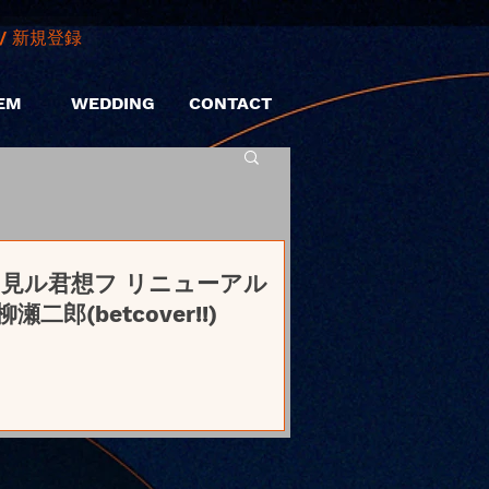
/ 新規登録
EM
WEDDING
CONTACT
昼）月見ル君想フ リニューアル
二郎(betcover!!)