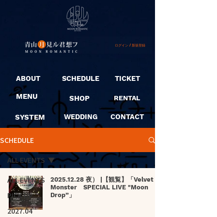
ログイン / 新規登録
ABOUT
SCHEDULE
TICKET
MENU
SHOP
RENTAL
SYSTEM
WEDDING
CONTACT
SCHEDULE
ALL EVENTS
ALL EVENTS
2025.12.28 夜） |【観覧】「Velvet
Monster SPECIAL LIVE "Moon
PICK UP
Drop”」
2027.04