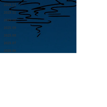
2025.12
2025.11
2025.10
2025.09
2025.08
2025.07
2025.06
2025.05
2025.04
2025.03
2025.02
2025.01
青山 月見ル君想フ | MoonRomantic
2024.12
EMAIL |
info@moonromantic.com
2024.11