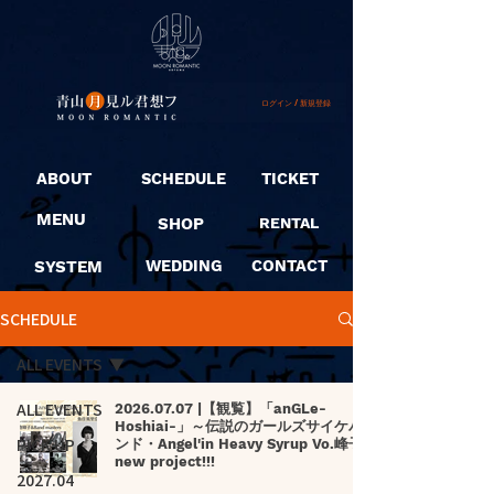
ログイン / 新規登録
ABOUT
SCHEDULE
TICKET
MENU
SHOP
RENTAL
SYSTEM
WEDDING
CONTACT
SCHEDULE
ALL EVENTS
ALL EVENTS
2026.07.07 |【観覧】「anGLe-
Hoshiai-」～伝説のガールズサイケバ
PICK UP
ンド・Angel'in Heavy Syrup Vo.峰子
new project!!!
2027.04