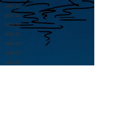
2025.12
2025.11
2025.10
2025.09
2025.08
2025.07
2025.06
2025.05
2025.04
2025.03
2025.02
2025.01
青山 月見ル君想フ | MoonRomantic
2024.12
EMAIL |
info@moonromantic.com
2024.11