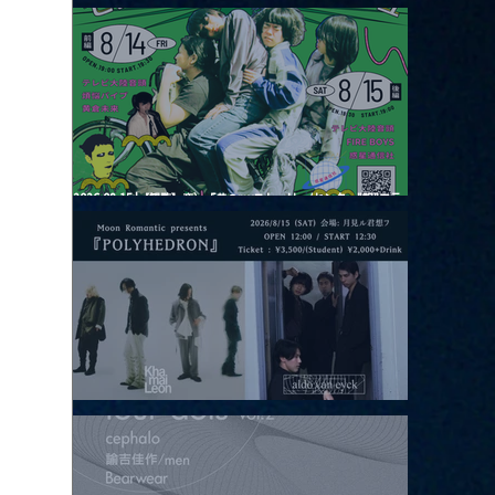
2026.08.13 |【観覧】JUST RIGHT!! vol.26
2026.08.15 |【観覧】夜）『巷のmyストーリー/センター"訳"フラ
ッシュ⚡️後編』
2026.08.15 |【観覧】昼）月見ルpre.『POLYHEDRON』