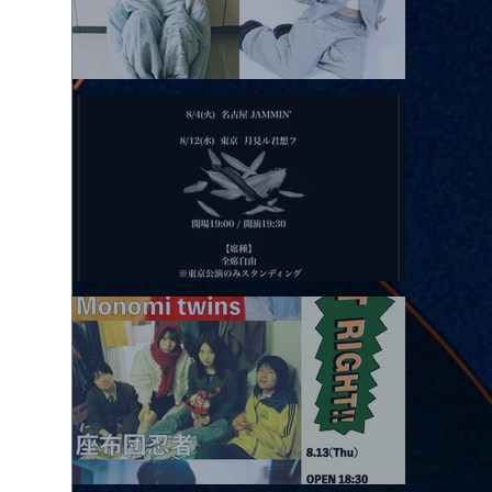
2026.08.11 |【観覧】夜）月見ル君想フpre. Sugar Shock
2026.08.12 |【観覧】田澤孝介 ソロワンマン 「Ballad Box 2026」