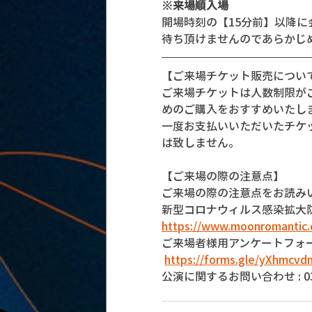
※来場順入場
開場時刻の【15分前】以降
待ち頂けませんのであらかじ
【ご来場チケット販売につい
ご来場チケットは人数制限が
めのご購入をおすすめいたし
一度お支払いいただいたチケ
は致しません。
【ご来場の際の注意点】
ご来場の際の注意点をお読み
新型コロナウィルス感染拡大
https://www.moonromantic.
ご来場者様用アンケートフォ
https://forms.gle/yXhmcv
公演に関するお問い合わせ : 03-5