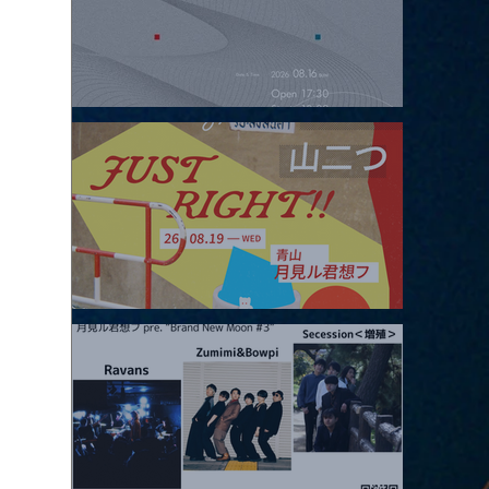
2026.08.16 |【観覧】夜）four dots vol.2
2026.08.19 |【観覧】JUST RIGHT!! vol.27