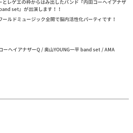
ーとレゲエの枠からはみ出したバンド『内田コーヘイアナザ
band set』が出演します！！
いワールドミュージック全開で脳内活性化パーティです！
内田コーヘイアナザーQ / 奥山YOUNG一平 band set / AMA 