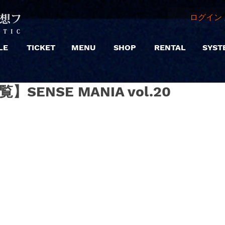
ログイン 
LE
TICKET
MENU
SHOP
RENTAL
SYST
観覧】SENSE MANIA vol.20