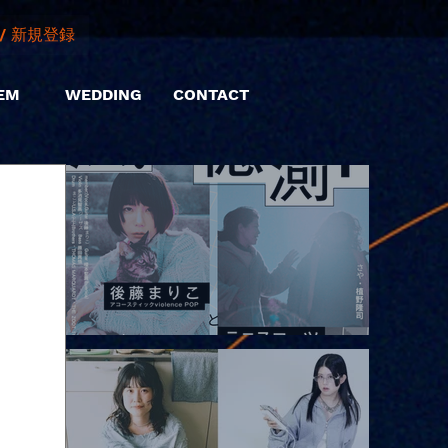
/ 新規登録
EM
WEDDING
CONTACT
2026.08.10 |【観覧】「巷のmyストーリー/風の憶測1～後藤まりこ
アコースティックviolence POPとテニスコーツ」