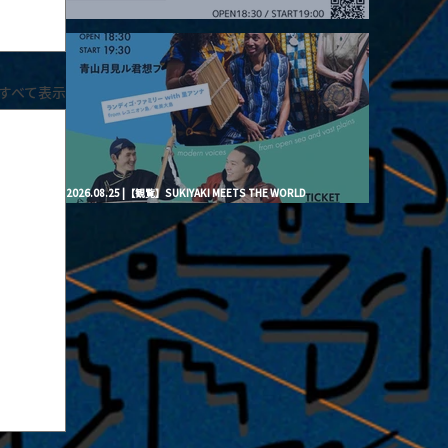
2026.08.20 |【観覧】月見ル君想フpre. “Brand New Moon #3”
すべて表示
2026.08.25 |【観覧】SUKIYAKI MEETS THE WORLD
presentsLINDIGO FAMILY with ANNA SATO, ODUCHU modern
voices from open sea and vast plains