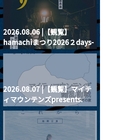
2026.08.06 |【観覧】
2023.05.02 |【観覧】青
2023.05.03 
hamachiまつり2026２days-
BIG ROMANTIC
山『月見ル君思
Jerry Paper liv
フ』"MOONTRIP"George
月見ル君想フ編②
Tokyo 2023
生誕祭
2026.08.07 |【観覧】マイテ
ィマウンテンズpresents.
“HALL-IN-ONE”