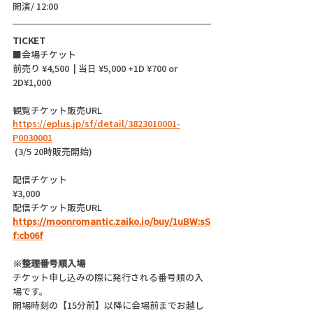
開演/ 12:00 
TICKET
■会場チケット
前売り ¥4,500  | 当日 ¥5,000 +1D ¥700 or 
2D¥1,000
観覧チケット販売URL
https://eplus.jp/sf/detail/3823010001-
P0030001
 (3/5 20時販売開始)
配信チケット
¥3,000
配信チケット販売URL
https://moonromantic.zaiko.io/buy/1uBW:sS
f:cb06f
※整理番号順入場
チケット申し込みの際に発行される番号順の入
場です。
開場時刻の【15分前】以降に会場前までお越し