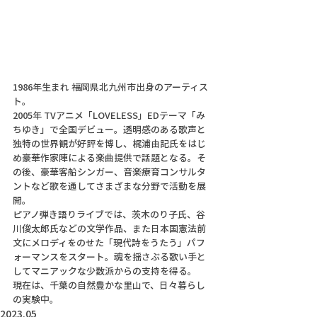
1986年生まれ 福岡県北九州市出身のアーティス
ト。
2005年 TVアニメ「LOVELESS」EDテーマ「み
ちゆき」で全国デビュー。透明感のある歌声と
独特の世界観が好評を博し、梶浦由記氏をはじ
め豪華作家陣による楽曲提供で話題となる。そ
の後、豪華客船シンガー、音楽療育コンサルタ
ントなど歌を通してさまざまな分野で活動を展
開。
ピアノ弾き語りライブでは、茨木のり子氏、谷
川俊太郎氏などの文学作品、また日本国憲法前
文にメロディをのせた「現代詩をうたう」パフ
ォーマンスをスタート。魂を揺さぶる歌い手と
してマニアックな少数派からの支持を得る。
現在は、千葉の自然豊かな里山で、日々暮らし
の実験中。
2023.05