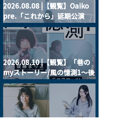
2026.08.08 |【観覧】Oaiko
pre.「これから」延期公演
Blurred City Lights × 17歳
とベルリンの壁
2026.08.10 |【観覧】「巷の
myストーリー/風の憶測1～後
藤まりこアコースティック
violence POPとテニスコー
ツ」
2026.08.11 |【観覧】夜）月