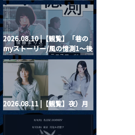
Blurred City Lights × 17歳
とベルリンの壁
2026.08.10 |【観覧】「巷の
myストーリー/風の憶測1～後
藤まりこアコースティック
violence POPとテニスコー
ツ」
2026.08.11 |【観覧】夜）月
見ル君想フpre. Sugar Shock