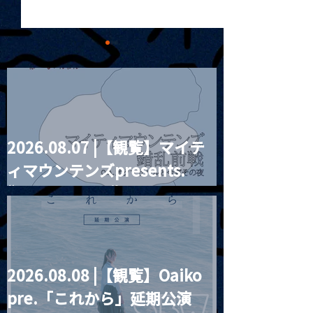
2026.08.07 |【観覧】マイテ
2026.06.03 |【観覧】『
2026.06.04 
ィマウンテンズpresents.
月見ル怪談2026 』
Q結社自主企画
刻」
“HALL-IN-ONE”
2026.08.08 |【観覧】Oaiko
pre.「これから」延期公演