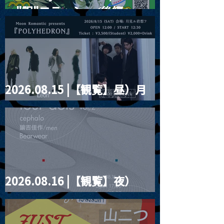
ー"訳"フラッシュ⚡️後編』
2026.08.15 |【観覧】昼）月
見ルpre.『POLYHEDRON』
2026.08.16 |【観覧】夜）
four dots vol.2