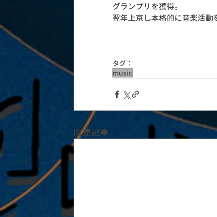
グランプリを獲得。
翌年上京し本格的に音楽活動
タグ：
music
関連記事