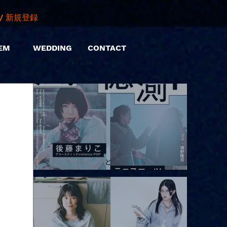
/ 新規登録
EM
WEDDING
CONTACT
2026.08.10 |【観覧】「巷のmyストーリー/風の憶測1～後藤まりこ
アコースティックviolence POPとテニスコーツ」