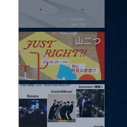
2026.08.16 |【観覧】夜）four dots vol.2
2026.08.19 |【観覧】JUST RIGHT!! vol.27