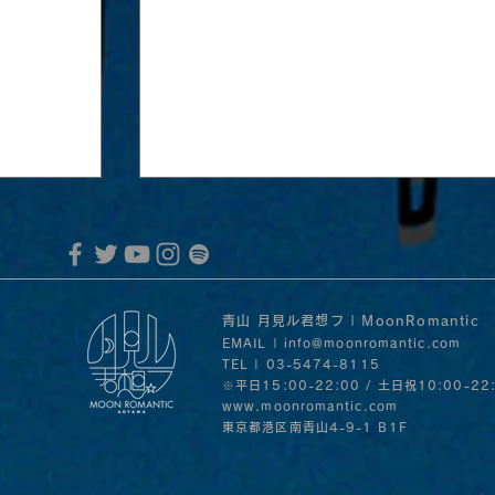
青山 月見ル君想フ | MoonRomantic
EMAIL |
info@moonromantic.com
TEL | 03-5474-8115
※平日15:00-22:00 / 土日祝10:00-22
www.moonromantic.com
​東京都港区南青山4-9-1 B1F
MoonRomantic Channel1周年記念L
音」の
30日