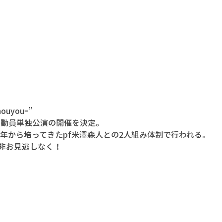
uyouｰ”
客動員単独公演の開催を決定。
年から培ってきたpf米澤森人との2人組み体制で行われる。
是非お見逃しなく！