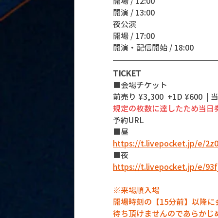
開場 / 12:00
開演 / 13:00 
夜公演
開場 / 17:00
開演・配信開始 / 18:00 
TICKET
■会場チケット
前売り ¥3,300  +1D ¥600  | 
規定の枚数に達したため当日
予約URL 
■昼
https://t.livepocket.jp/e/2z0
■夜
https://t.livepocket.jp/e/93
※来場順入場
開場時刻の【15分前】以降
待ち頂けませんのであらかじ