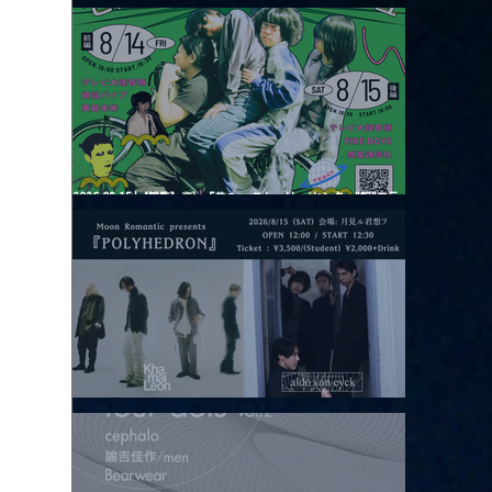
2026.08.13 |【観覧】JUST RIGHT!! vol.26
2026.08.15 |【観覧】夜）『巷のmyストーリー/センター"訳"フラ
ッシュ⚡️後編』
2026.08.15 |【観覧】昼）月見ルpre.『POLYHEDRON』