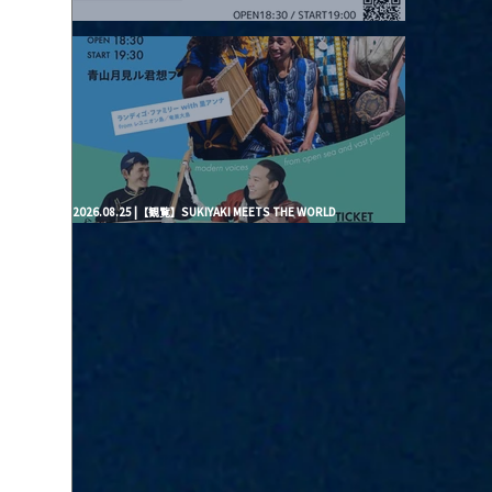
2026.08.20 |【観覧】月見ル君想フpre. “Brand New Moon #3”
2026.08.25 |【観覧】SUKIYAKI MEETS THE WORLD
presentsLINDIGO FAMILY with ANNA SATO, ODUCHU modern
voices from open sea and vast plains