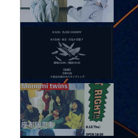
2026.08.11 |【観覧】夜）月見ル君想フpre. Sugar Shock
2026.08.12 |【観覧】田澤孝介 ソロワンマン 「Ballad Box 2026」