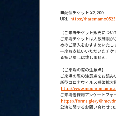
■配信チケット ¥2,200
URL  
https://haremame0523.
【ご来場チケット販売につい
ご来場チケットは人数制限が
めのご購入をおすすめいたし
一度お支払いいただいたチケ
る払い戻しは致しません。
【ご来場の際の注意点】
ご来場の際の注意点をお読み
新型コロナウィルス感染拡大
http://www.moonromantic.
ご来場者様用アンケートフォ
https://forms.gle/yXhmcv
公演に関するお問い合わせ : 03-5