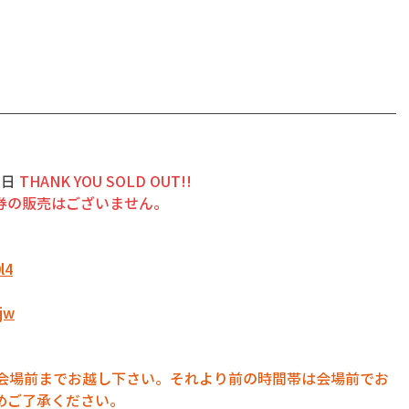
当日 
THANK YOU SOLD OUT!!
券の販売はございません。
l4
fjw
に会場前までお越し下さい。それより前の時間帯は会場前でお
めご了承ください。