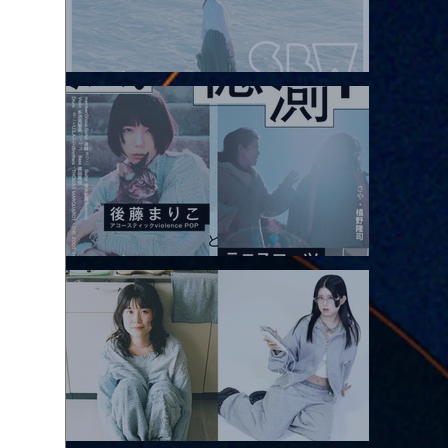
2026.08.08 |【観覧】Oaiko pre.「これから」延期公演 Blurred
City Lights × 17歳とベルリンの壁
2026.08.10 |【観覧】「巷のmyストーリー/風の憶測1～後藤まりこ
アコースティックviolence POPとテニスコーツ」