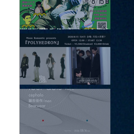
2026.08.15 |【観覧】夜）『巷のmyストーリー/センター"訳"フラ
ッシュ⚡️後編』
2026.08.15 |【観覧】昼）月見ルpre.『POLYHEDRON』