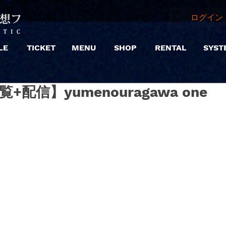
ログイン 
LE
TICKET
MENU
SHOP
RENTAL
SYST
【観覧+配信】yumenouragawa one