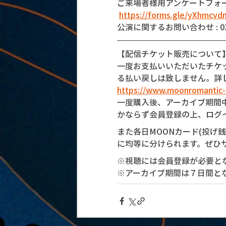
ご来場者様用アンケートフォ
https://forms.gle/yXhmcv
公演に関するお問い合わせ : 03-5
【配信チケット販売について
一度お支払いいただいたチケ
る払い戻しは致しません。詳
https://www.moonromantic
一度購入後、アーカイブ期間
かならず会員登録の上、ログ
また各日MOONカード(投げ
に均等に分けられます。ぜひ
※視聴には会員登録が必要と
※アーカイブ期間は７日間と