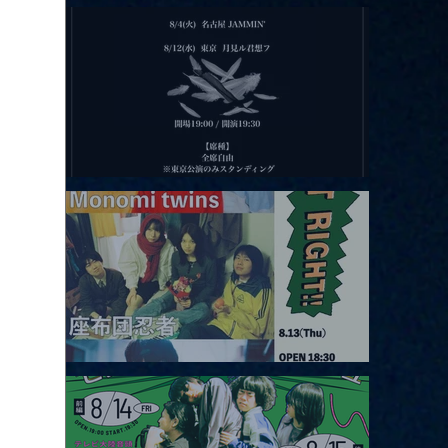
2026.08.11 |【観覧】夜）月見ル君想フpre. Sugar Shock
2026.08.12 |【観覧】田澤孝介 ソロワンマン 「Ballad Box 2026」
2026.08.13 |【観覧】JUST RIGHT!! vol.26