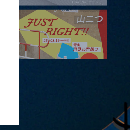
2026.08.16 |【観覧】夜）four dots vol.2
2026.08.19 |【観覧】JUST RIGHT!! vol.27