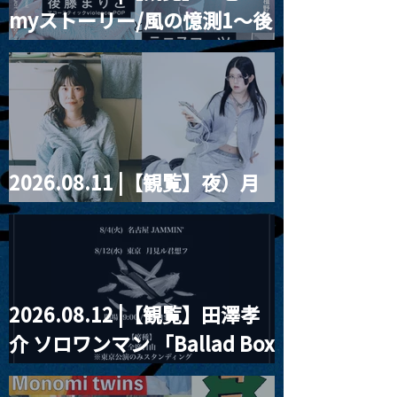
2021.03.09 
myストーリー/風の憶測1～後
Channel1周年記念Live
信】himarz (
藤まりこアコースティック
violence POPとテニスコー
ツ」
2026.08.11 |【観覧】夜）月
見ル君想フpre. Sugar Shock
2026.08.12 |【観覧】田澤孝
介 ソロワンマン 「Ballad Box
2026」