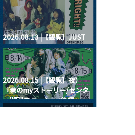
2026.08.13 |【観覧】JUST
RIGHT!! vol.26
2026.08.15 |【観覧】夜）
『巷のmyストーリー/センタ
ー"訳"フラッシュ⚡️後編』