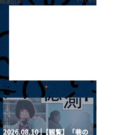
関連記事
すべて表示
2026.08.10 |【観覧】「巷の
MoonRomantic