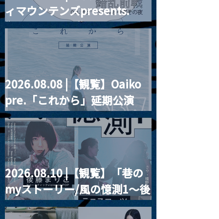
ィマウンテンズpresents.
Channel1周年記念Live
信】himarz (
“HALL-IN-ONE”
2026.08.08 |【観覧】Oaiko
pre.「これから」延期公演
Blurred City Lights × 17歳
とベルリンの壁
2026.08.10 |【観覧】「巷の
myストーリー/風の憶測1～後
藤まりこアコースティック