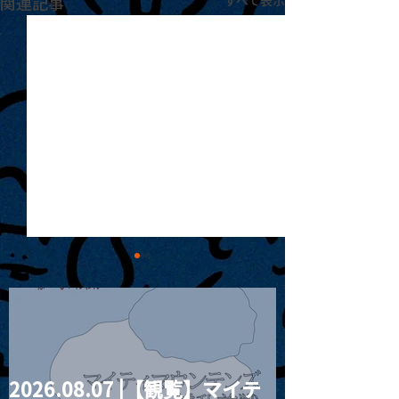
関連記事
2026.08.07 |【観覧】マイテ
MoonRomantic
2021.03.09 