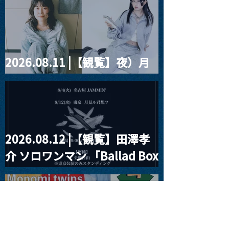
violence POPとテニスコー
ツ」
2026.08.11 |【観覧】夜）月
見ル君想フpre. Sugar Shock
2026.08.12 |【観覧】田澤孝
介 ソロワンマン 「Ballad Box
2026」