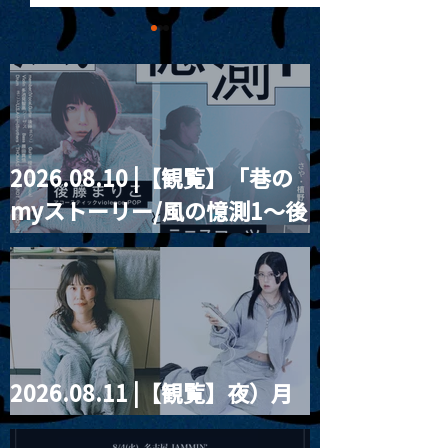
2026.08.10 |【観覧】「巷の
MoonRomantic
2021.03.09 
myストーリー/風の憶測1～後
Channel1周年記念Live
信】himarz (
藤まりこアコースティック
violence POPとテニスコー
ツ」
2026.08.11 |【観覧】夜）月
見ル君想フpre. Sugar Shock