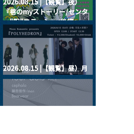
2026.08.15 |【観覧】夜）
『巷のmyストーリー/センタ
ー"訳"フラッシュ⚡️後編』
2026.08.15 |【観覧】昼）月
見ルpre.『POLYHEDRON』
2026.08.16 |【観覧】夜）
four dots vol.2