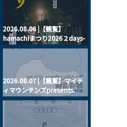
2026.08.06 |【観覧】
MoonRomantic
2021.03.20夜
hamachiまつり2026２days-
Channel1周年記念Live
『Payrin’s 桜
誕祭「卍解・千
月見ル君想フ編②
餅」』
2026.08.07 |【観覧】マイテ
ィマウンテンズpresents.
“HALL-IN-ONE”