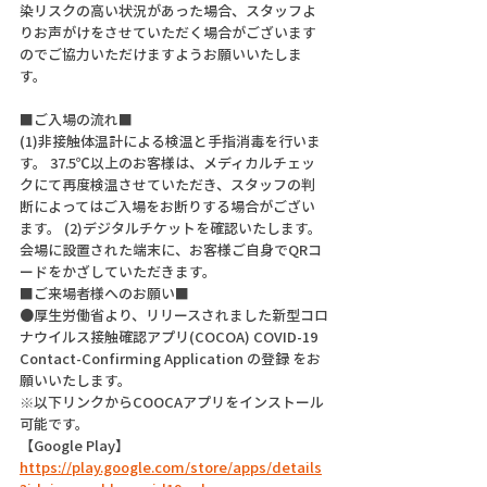
染リスクの高い状況があった場合、スタッフよ
りお声がけをさせていただく場合がございます
のでご協力いただけますようお願いいたしま
す。
■ご入場の流れ■
(1)非接触体温計による検温と手指消毒を行いま
す。 37.5℃以上のお客様は、メディカルチェッ
クにて再度検温させていただき、スタッフの判
断によってはご入場をお断りする場合がござい
ます。 (2)デジタルチケットを確認いたします。
会場に設置された端末に、お客様ご自身でQRコ
ードをかざしていただきます。  
■ご来場者様へのお願い■
●厚生労働省より、リリースされました新型コロ
ナウイルス接触確認アプリ(COCOA) COVID-19 
Contact-Confirming Application の登録 をお
願いいたします。
※以下リンクからCOOCAアプリをインストール
可能です。
【Google Play】
https://play.google.com/store/apps/details