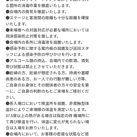
る箇所の消毒作業を徹底いたします。
●会場内の換気を徹底いたします。
●ステージと客席間の距離も十分な距離を確保
いたします。
●来場者への対面対応が必要な場所においては
飛沫感染防止対策を施します。
●会場内の各所に消毒液を設置いたします。
●感染予防に関する案内板の設置及び巡回スタ
ッフによる感染予防の呼びかけを行います。
●アルコール類の持込、会場内での飲酒、酒気
帯び状態は禁止とさせていただきます。
●妊婦の方、妊娠が想定される方、持病や基礎
疾患のある方、お一人での行動が難しい方等、
ご自身のお身体とその関係者の方々の安全を第
一に、ご自身の判断のもとご来場をご検討くだ
さい。
●各入場口において検温所を設置、非接触型体
温計によりご来場様の体温を測定いたします。
37.5度以上の熱がある場合は指定の待 機場所に
て再び検温を行い、体温に変化が見られない場
合は入場をお断りいたします。
●会場内において、お客様の密接な状態など感