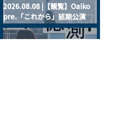
2026.08.08 |【観覧】Oaiko
pre.「これから」延期公演
Blurred City Lights × 17歳
とベルリンの壁
2026.08.10 |【観覧】「巷の
myストーリー/風の憶測1～後
藤まりこアコースティック
violence POPとテニスコー
ツ」
2026.08.11 |【観覧】夜）月