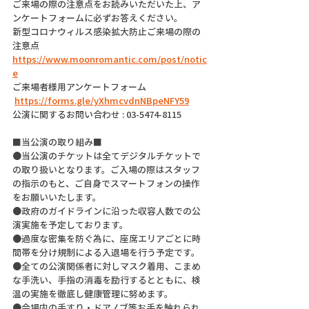
ご来場の際の注意点をお読みいただいた上、ア
ンケートフォームに必ずお答えください。
新型コロナウィルス感染拡大防止ご来場の際の
注意点
https://www.moonromantic.com/post/notic
e
ご来場者様用アンケートフォーム
https://forms.gle/yXhmcvdnNBpeNFY59
公演に関するお問い合わせ : 03-5474-8115
■当公演の取り組み■
●当公演のチケットは全てデジタルチケットで
の取り扱いとなります。ご入場の際はスタッフ
の指示のもと、ご自身でスマートフォンの操作
をお願いいたします。
●政府のガイドラインに沿った収容人数での公
演実施を予定しております。
●過度な密集を防ぐ為に、座席エリアごとに時
間帯を分け規制による入退場を行う予定です。
●全ての公演関係者に対しマスク着用、こまめ
な手洗い、手指の消毒を励行するとともに、検
温の実施を徹底し健康管理に努めます。
●会場内の手すり・ドアノブ等お手を触れられ