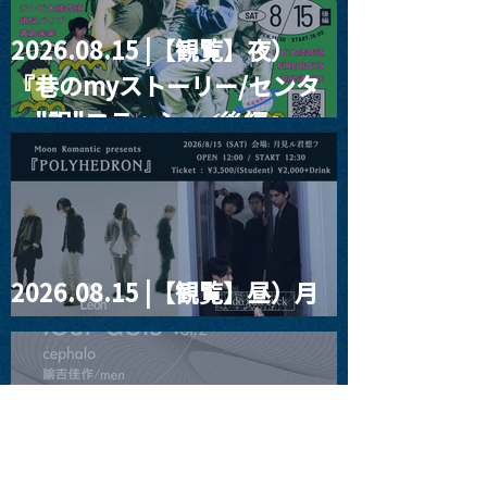
2026.08.15 |【観覧】夜）
『巷のmyストーリー/センタ
ー"訳"フラッシュ⚡️後編』
2026.08.15 |【観覧】昼）月
見ルpre.『POLYHEDRON』