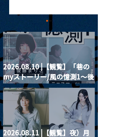
2026.08.10 |【観覧】「巷の
MoonRomantic
2021.03.09 
myストーリー/風の憶測1～後
Channel1周年記念Live
信】himarz (
藤まりこアコースティック
violence POPとテニスコー
ツ」
2026.08.11 |【観覧】夜）月