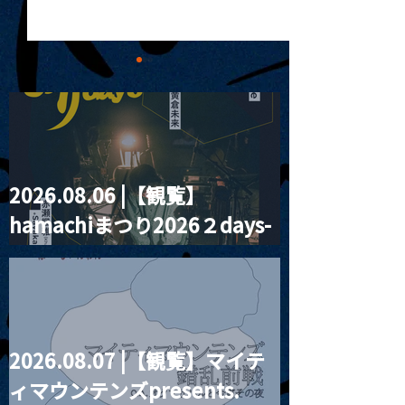
2026.08.06 |【観覧】
MoonRomantic
2021.03.20夜
hamachiまつり2026２days-
Channel1周年記念Live
『Payrin’s 桜
誕祭「卍解・千
月見ル君想フ編②
餅」』
2026.08.07 |【観覧】マイテ
ィマウンテンズpresents.