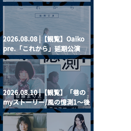
“HALL-IN-ONE”
2026.08.08 |【観覧】Oaiko
pre.「これから」延期公演
Blurred City Lights × 17歳
とベルリンの壁
2026.08.10 |【観覧】「巷の
myストーリー/風の憶測1～後
藤まりこアコースティック
violence POPとテニスコー
ツ」