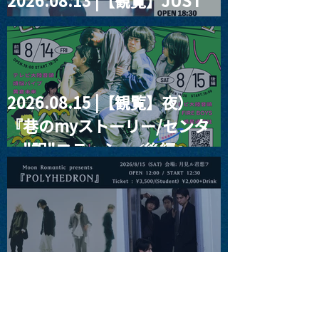
2026.08.13 |【観覧】JUST
RIGHT!! vol.26
2026.08.15 |【観覧】夜）
『巷のmyストーリー/センタ
ー"訳"フラッシュ⚡️後編』
2026.08.15 |【観覧】昼）月
見ルpre.『POLYHEDRON』