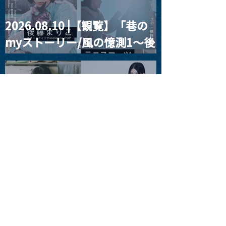
2026.08.10 |【観覧】「巷の
myストーリー/風の憶測1～後
藤まりこアコースティック
violence POPとテニスコー
ツ」
2026.08.11 |【観覧】夜）月
見ル君想フpre. Sugar Shock
2026.08.12 |【観覧】田澤孝