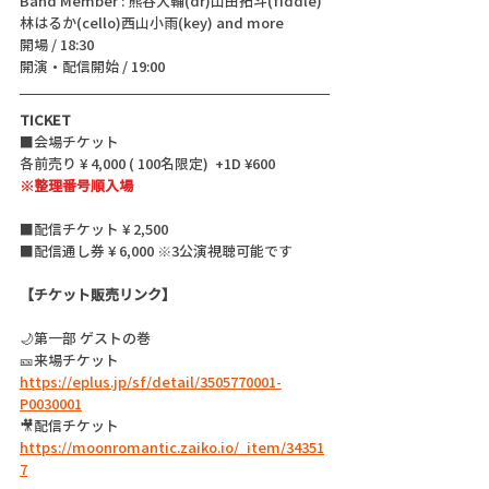
Band Member : 熊谷大輔(dr)山田拓斗(fiddle)
林はるか(cello)西山小雨(key) and more
開場 / 18:30
開演・配信開始 / 19:00 
TICKET
■会場チケット 
各前売り ¥ 4,000 ( 100名限定)  +1D ¥600
※整理番号順入場
■配信チケット ¥ 2,500
■配信通し券 ¥ 6,000 ※3公演視聴可能です
【チケット販売リンク】
🌙第一部 ゲストの巻
🎫来場チケット  
https://eplus.jp/sf/detail/3505770001-
P0030001
🎥配信チケット 
https://moonromantic.zaiko.io/_item/34351
7