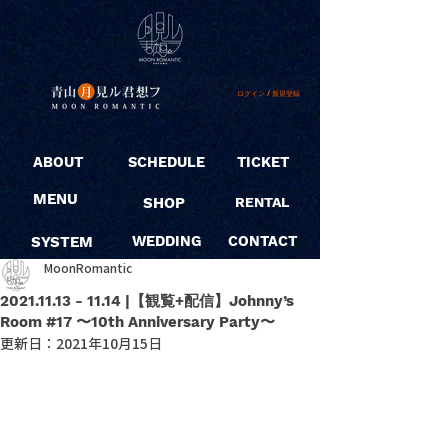
ログイン / 新規登録
ABOUT
SCHEDULE
TICKET
MENU
SHOP
RENTAL
SYSTEM
WEDDING
CONTACT
MoonRomantic
2021.11.13 - 11.14 |【観覧+配信】Johnny’s
Room #17 〜10th Anniversary Party〜
更新日：
2021年10月15日