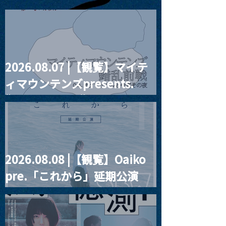
2026.08.07 |【観覧】マイテ
MoonRomantic
2021.03.09 
ィマウンテンズpresents.
Channel1周年記念Live
信】himarz (
“HALL-IN-ONE”
2026.08.08 |【観覧】Oaiko
pre.「これから」延期公演
Blurred City Lights × 17歳
とベルリンの壁