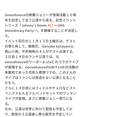
Goosehouseの齊藤ジョニーが音楽活動１０周
年を記念して全３公演から成る、記念イベント
シリーズ「Johnny’s Room 
#17
 〜10th 
Anniversary Party〜」を開催することが決定し
た。
イベント初日の１１月１３日土曜日は、ゲスト
の巻と称して、関取花、daisuke katayama、
西山小雨、平井翔馬の４人がゲスト出演する。
２日目１４日のランチ公演では、元
Goosehouseのリーダーd-iZeとのコラボライブ
が実現する。GoosehouseのUNIT LIVEの活動の
本拠地であった月見ル君想フでの、この２人の
ライブはファンには見逃せない公演となること
だろう。
さらに１４日夜にはフィドルやチェロなどスト
リングスも入るフルバンドセットでのワンマン
ライブが実現。まさに齊藤ジョニー祭りにな
る。
なお、公演は世界に向けて配信も予定してお
り、配信の３公演通し券も販売を予定してい