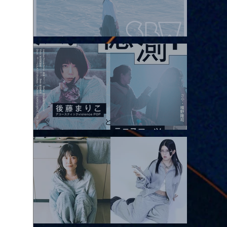
2026.08.08 |【観覧】Oaiko pre.「これから」延期公演 Blurred
City Lights × 17歳とベルリンの壁
2026.08.10 |【観覧】「巷のmyストーリー/風の憶測1～後藤まりこ
アコースティックviolence POPとテニスコーツ」