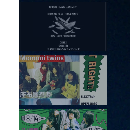
2026.08.11 |【観覧】夜）月見ル君想フpre. Sugar Shock
2026.08.12 |【観覧】田澤孝介 ソロワンマン 「Ballad Box 2026」
2026.08.13 |【観覧】JUST RIGHT!! vol.26