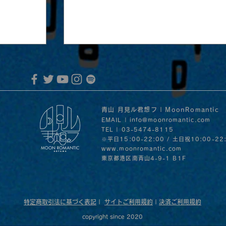
青山 月見ル君想フ | MoonRomantic
EMAIL |
info@moonromantic.com
TEL | 03-5474-8115
※平日15:00-22:00 / 土日祝10:00-22
www.moonromantic.com
​東京都港区南青山4-9-1 B1F
MoonRomantic Channel1周年記念L
音」の
30日
特定商取引法に基づく表記
|
サイトご利用規約
|
決済ご利用規約
copyright since 2020