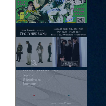
2026.08.15 |【観覧】夜）『巷のmyストーリー/センター"訳"フラ
ッシュ⚡️後編』
2026.08.15 |【観覧】昼）月見ルpre.『POLYHEDRON』