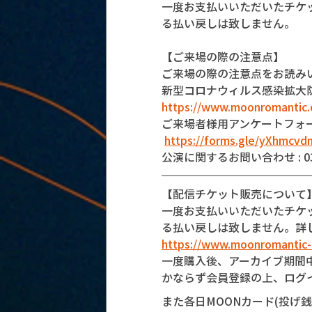
一度お支払いいただいたチケ
る払い戻しは致しません。
【ご来場の際の注意点】
ご来場の際の注意点をお読み
新型コロナウィルス感染拡大
https://www.moonromantic.
ご来場者様用アンケートフォ
https://forms.gle/yXhmcv
公演に関するお問い合わせ : 03-5
【配信チケット販売について
一度お支払いいただいたチケ
る払い戻しは致しません。詳
https://www.moonromantic
一度購入後、アーカイブ期間
かならず会員登録の上、ログ
また各日MOONカード(投げ