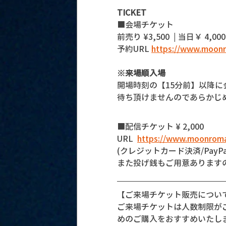
TICKET
■会場チケット 
前売り ¥3,500  | 当日￥ 4,000
予約URL 
https://www.moonr
※来場順入場
開場時刻の【15分前】以降
待ち頂けませんのであらかじ
■配信チケット ¥ 2,000
URL  
https://www.moonroma
(クレジットカード決済/PayPa
また投げ銭もご用意あります
【ご来場チケット販売につい
ご来場チケットは人数制限が
めのご購入をおすすめいたし