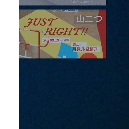
2026.08.16 |【観覧】夜）four dots vol.2
2026.08.19 |【観覧】JUST RIGHT!! vol.27