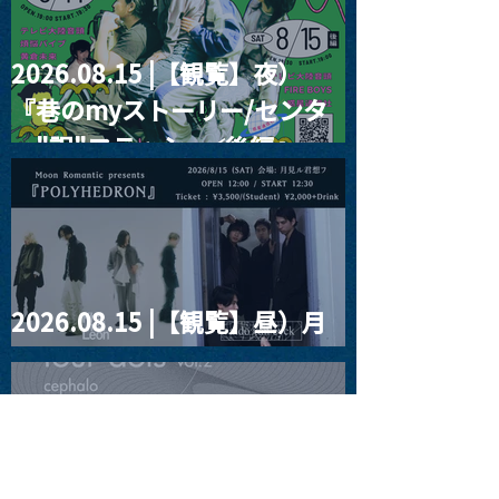
2026.08.15 |【観覧】夜）
『巷のmyストーリー/センタ
ー"訳"フラッシュ⚡️後編』
2026.08.15 |【観覧】昼）月
見ルpre.『POLYHEDRON』