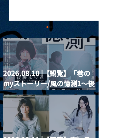
2026.08.10 |【観覧】「巷の
MoonRomantic
2021.03.09 
myストーリー/風の憶測1～後
Channel1周年記念Live
信】himarz (
藤まりこアコースティック
violence POPとテニスコー
ツ」