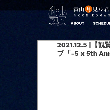
ABOUT
SCHEDU
2021.12.5 
ブ「-5 x 5th An