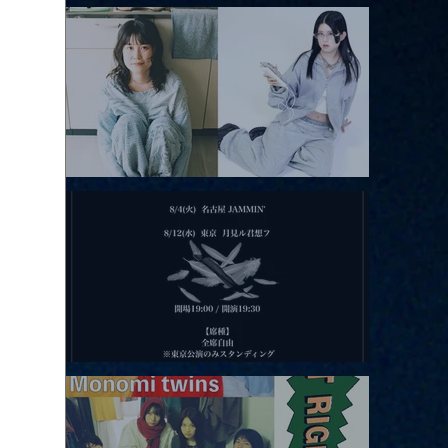
アコースティックviolence POPとテニスコーツ」
2026.08.11 |【観覧】夜）月見ル君想フpre. Sugar Shock
2026.08.12 |【観覧】田澤孝介 ソロワンマン 「Ballad Box 2026」