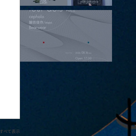
2026.08.15 |【観覧】昼）月見ルpre.『POLYHEDRON』
2026.08.16 |【観覧】夜）four dots vol.2
すべて表示