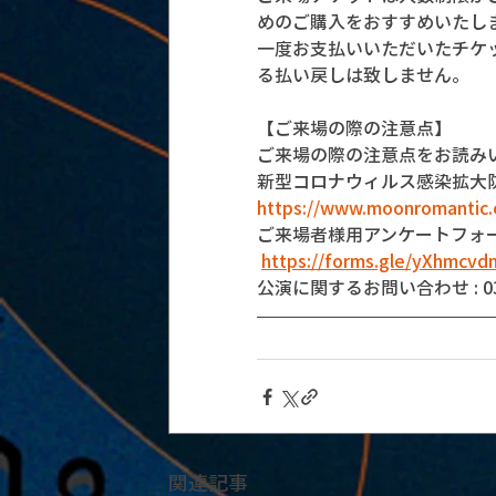
めのご購入をおすすめいたし
一度お支払いいただいたチケ
る払い戻しは致しません。
【ご来場の際の注意点】
ご来場の際の注意点をお読み
新型コロナウィルス感染拡大
https://www.moonromantic.
ご来場者様用アンケートフォ
https://forms.gle/yXhmcv
公演に関するお問い合わせ : 03-5
関連記事