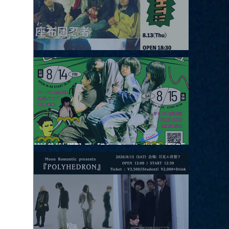
2026.08.13 |【観覧】JUST RIGHT!! vol.26
2026.08.15 |【観覧】夜）『巷のmyストーリー/センター"訳"フラ
ッシュ⚡️後編』