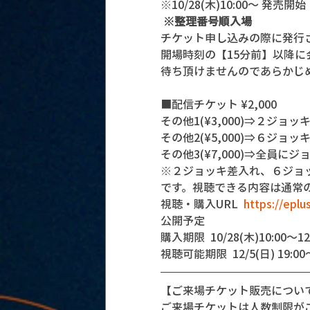
※10/28(木)10:00〜 発売開始
※整理番号順入場
チケット申し込みの際に発行
開場時刻の【15分前】以降
待ち頂けませんのであらかじ
■配信チケット ¥2,000
その他1(¥3,000)⇒２ジョッ
その他2(¥5,000)⇒６ジョッ
その他3(¥7,000)⇒全員に
※２ジョッキ差入れ、６ジョ
です。視聴できる内容は通常
視聴・購入URL  
https://eplu
公開予定
購入期限  10/28(木)10:00〜12/
視聴可能期限  12/5(日) 19:00～1
【ご来場チケット販売につい
ご来場チケットは人数制限が