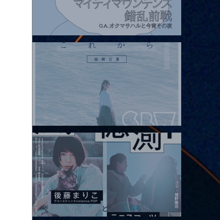
2026.08.07 |【観覧】マイティマウンテンズpresents. “HALL-IN-
ONE”
2026.08.08 |【観覧】Oaiko pre.「これから」延期公演 Blurred
City Lights × 17歳とベルリンの壁
2026.08.10 |【観覧】「巷のmyストーリー/風の憶測1～後藤まりこ