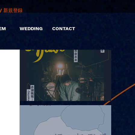
/ 新規登録
EM
WEDDING
CONTACT
2026.08.06 |【観覧】hamachiまつり2026２days-月見ル君想フ編
②