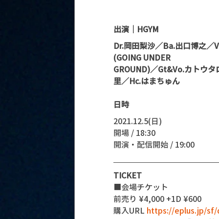
出演｜HGYM
Dr.岡田梨沙／Ba.出口博之／V
(GOING UNDER
GROUND)／Gt&Vo.カトウタ
里／Hc.はまちゅん
日時
2021.12.5(日)
開場 / 18:30
開演・配信開始 / 19:00 
TICKET
■会場チケット
前売り ¥4,000 +1D ¥600
購入URL 
https://eplus.jp/s