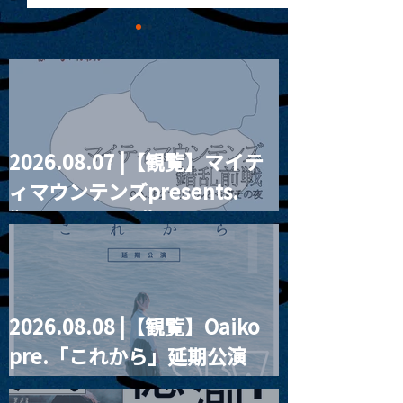
2026.08.07 |【観覧】マイテ
MoonRomantic
2021.03.09 
ィマウンテンズpresents.
Channel1周年記念Live
信】himarz (
“HALL-IN-ONE”
2026.08.08 |【観覧】Oaiko
pre.「これから」延期公演
Blurred City Lights × 17歳