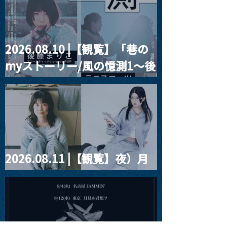
とベルリンの壁
2026.08.10 |【観覧】「巷の
myストーリー/風の憶測1～後
藤まりこアコースティック
violence POPとテニスコー
ツ」
2026.08.11 |【観覧】夜）月
見ル君想フpre. Sugar Shock