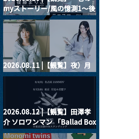
MoonRomantic
2021.03.09 
myストーリー/風の憶測1～後
Channel1周年記念Live
信】himarz (
藤まりこアコースティック
violence POPとテニスコー
ツ」
2026.08.11 |【観覧】夜）月
見ル君想フpre. Sugar Shock
2026.08.12 |【観覧】田澤孝
介 ソロワンマン 「Ballad Box
2026」