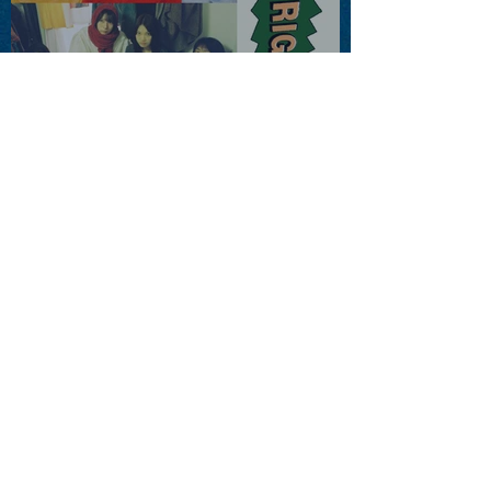
2026.08.13 |【観覧】JUST
RIGHT!! vol.26
2026.08.15 |【観覧】夜）
『巷のmyストーリー/センタ
ー"訳"フラッシュ⚡️後編』