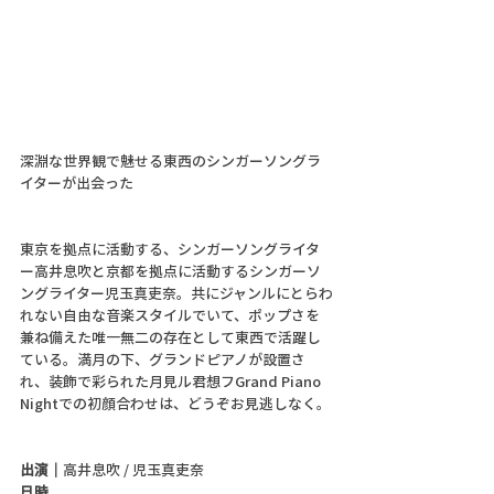
深淵な世界観で魅せる東西のシンガーソングラ
イターが出会った
東京を拠点に活動する、シンガーソングライタ
ー高井息吹と京都を拠点に活動するシンガーソ
ングライター児玉真吏奈。共にジャンルにとらわ
れない自由な音楽スタイルでいて、ポップさを
兼ね備えた唯一無二の存在として東西で活躍し
ている。満月の下、グランドピアノが設置さ
れ、装飾で彩られた月見ル君想フGrand Piano 
Nightでの初顔合わせは、どうぞお見逃しなく。
出演｜
高井息吹 / 児玉真吏奈
日時