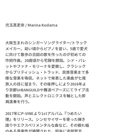
児玉真吏奈 / Marina Kodama
大阪生まれのシンガーソングライター/トラック
メイカー。幼い頃からピアノを習い、5歳で愛犬
に向けて散歩の合図の歌を作ったのが初めての
作詞作曲。20歳頃から宅録を開始。シド・バレ
ットやファナ・モリーナを愛聴し、クラシック
からブリティッシュ・トラッド、民族音楽まで多
様な音楽を吸収。ネットで発表した楽曲が七尾
旅人の目に留まり、その後押しにより2016年よ
り京都UrBANGUILDや難波べアーズにてライブ活
動を開始。声とエレクトロニクスを軸とした即
興演奏を行う。
2017年にP-VINEより1stアルバム『つめたい
煙』をリリース。シンセサイザーを使った弾き
語りやエクスペリメンタルな曲など、その振れ幅
のある音楽性が絶賛された。同年に吉岡哲志、