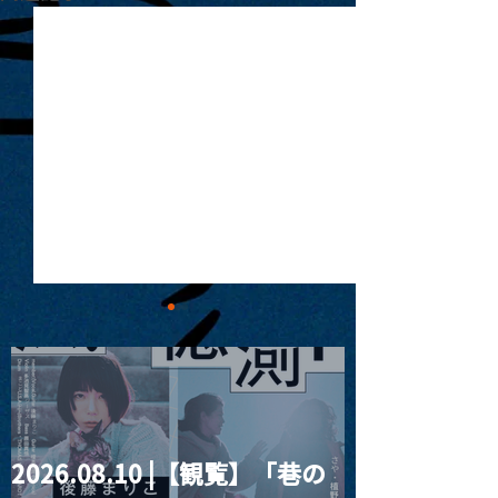
2026.08.10 |【観覧】「巷の
MoonRomantic
2021.03.09 