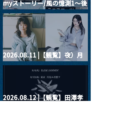
myストーリー/風の憶測1～後
Channel1周年記念Live
信】himarz (
藤まりこアコースティック
violence POPとテニスコー
ツ」
2026.08.11 |【観覧】夜）月
見ル君想フpre. Sugar Shock
2026.08.12 |【観覧】田澤孝
介 ソロワンマン 「Ballad Box
2026」