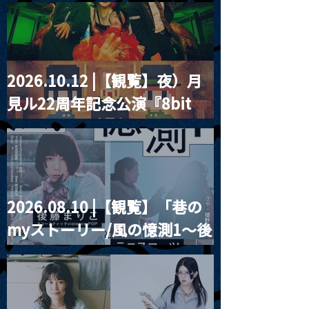
2026.10.12 |【観覧】夜）月
MoonRomantic
2021.03.20夜
見ル22周年記念公演『8bit
Channel1周年記念Live
『Payrin’s 桜
誕祭「卍解・千
strawberry』
餅」』
2026.08.10 |【観覧】「巷の
myストーリー/風の憶測1～後
藤まりこアコースティック
violence POPとテニスコー
ツ」