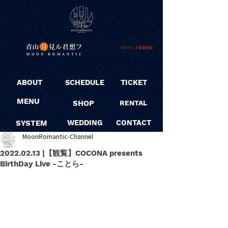
ログイン / 新規登録
ABOUT
SCHEDULE
TICKET
MENU
SHOP
RENTAL
SYSTEM
WEDDING
CONTACT
MoonRomantic-Channel
2022.02.13 |【観覧】COCONA presents
BirthDay Live -ことら-