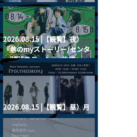
RIGHT!! vol.26
2026.08.15 |【観覧】夜）
『巷のmyストーリー/センタ
ー"訳"フラッシュ⚡️後編』
2026.08.15 |【観覧】昼）月
見ルpre.『POLYHEDRON』