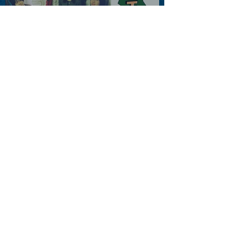
2026.08.13 |【観覧】JUST
RIGHT!! vol.26
2026.08.15 |【観覧】夜）
『巷のmyストーリー/センタ
ー"訳"フラッシュ⚡️後編』
2026.08.15 |【観覧】昼）月