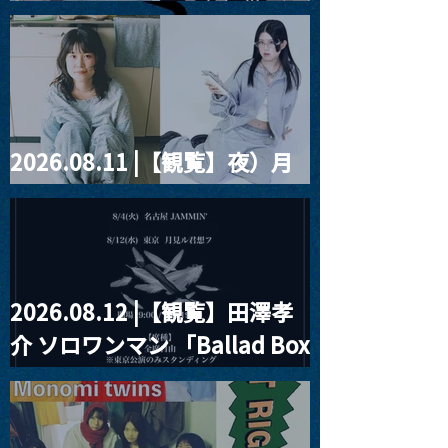
藤まりこアコースティック
violence POPとテニスコー
ツ」
2026.08.11 |【観覧】夜）月
見ル君想フpre. Sugar Shock
2026.08.12 |【観覧】田澤孝
介 ソロワンマン 「Ballad Box
2026」