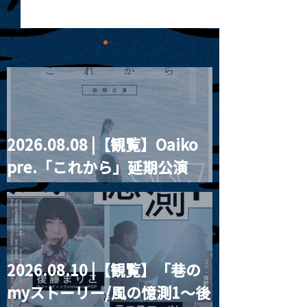
2026.08.08 |【観覧】Oaiko
MoonRomantic
2021.03.09 
pre.「これから」延期公演
Channel1周年記念Live
信】himarz (
Blurred City Lights × 17歳
とベルリンの壁
2026.08.10 |【観覧】「巷の
myストーリー/風の憶測1～後