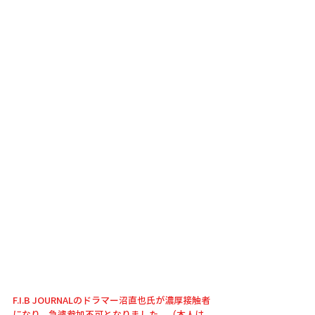
F.I.B JOURNALのドラマー沼直也氏が濃厚接触者
になり、急遽参加不可となりました。（本人は