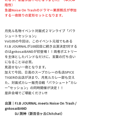
陰性）
急遽Noise On Trashのドラマー栗原務氏が参加
する一夜限りの変形セットとなります。
月見ル名物イベント対面式２マンライブ「パラ
シュートセッション」
Vol105の今回は、このイベント元祖でもある
F.I.B JOURNALが100回目に続き出演決定❗対する
のはgnkosaiBANDが初登場！！両者ポエトリー
を主体としたバンドなだけに、言葉の打ち合い
になることは必至。
見逃せない一夜となります。
加えて今回、日高のスープカレーの名店SPICE 
TIGERの出店が決まり、月見ルカレー部も交え
た、対面式カレー販売合戦「パラシュート"カレ
ー"セッション」の同時開催が決定！！
是非会場でご堪能ください❗❗
出演｜F.I.B JOURNAL meets Noise On Trash / 
gnkosaiBAND
             DJ 渕神（新百合ヶ丘Chitchat）