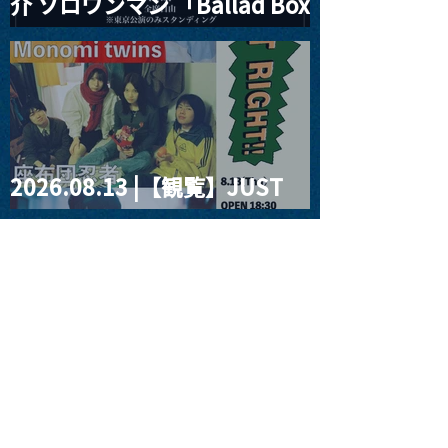
介 ソロワンマン 「Ballad Box
2026」
2026.08.13 |【観覧】JUST
RIGHT!! vol.26
2026.08.15 |【観覧】夜）
『巷のmyストーリー/センタ
ー"訳"フラッシュ⚡️後編』