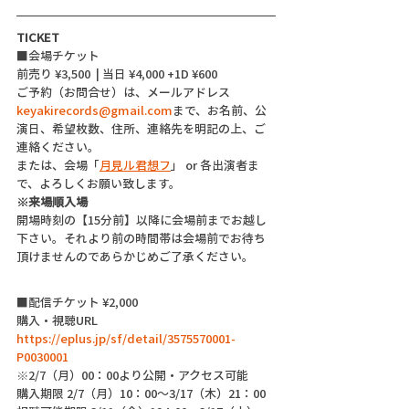
TICKET
■会場チケット
前売り ¥3,500  | 当日 ¥4,000 +1D ¥600
ご予約（お問合せ）は、メールアドレス
keyakirecords@gmail.com
まで、お名前、公
演日、希望枚数、住所、連絡先を明記の上、ご
連絡ください。
または、会場「
月見ル君想フ
」 or 各出演者ま
で、よろしくお願い致します。
※来場順入場
開場時刻の【15分前】以降に会場前までお越し
下さい。それより前の時間帯は会場前でお待ち
頂けませんのであらかじめご了承ください。
■配信チケット ¥2,000
購入・視聴URL  
https://eplus.jp/sf/detail/3575570001-
P0030001
※2/7（月）00：00より公開・アクセス可能
購入期限 2/7（月）10：00～3/17（木）21：00