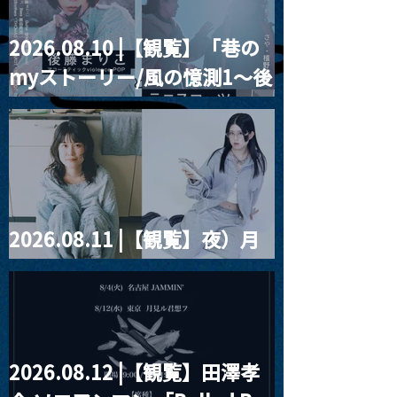
2026.08.10 |【観覧】「巷の
MoonRomantic
2021.03.09 
myストーリー/風の憶測1～後
Channel1周年記念Live
信】himarz (
藤まりこアコースティック
violence POPとテニスコー
ツ」
2026.08.11 |【観覧】夜）月
見ル君想フpre. Sugar Shock
2026.08.12 |【観覧】田澤孝