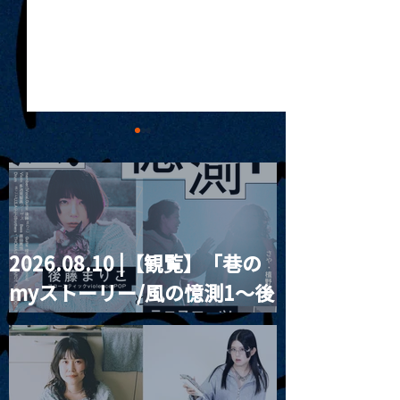
2026.08.10 |【観覧】「巷の
MoonRomantic
2021.03.09 
myストーリー/風の憶測1～後
Channel1周年記念Live
信】himarz (
藤まりこアコースティック
violence POPとテニスコー
ツ」