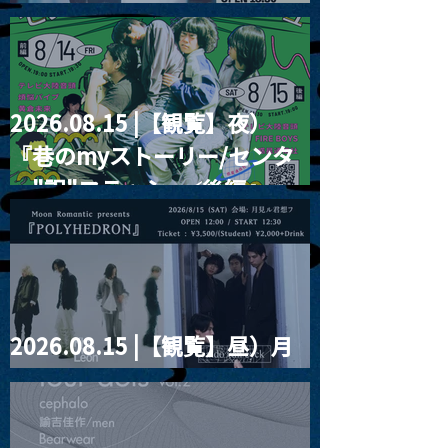
RIGHT!! vol.26
2026.08.15 |【観覧】夜）
『巷のmyストーリー/センタ
ー"訳"フラッシュ⚡️後編』
2026.08.15 |【観覧】昼）月
見ルpre.『POLYHEDRON』