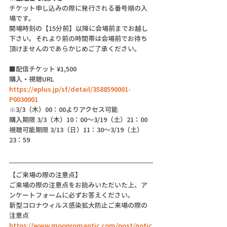
チケット申し込みの際に発行される番号順の入
場です。
開場時刻の【15分前】以降に会場前までお越し
下さい。それより前の時間帯は会場前でお待ち
頂けませんのであらかじめご了承ください。
■配信チケット ¥1,500
購入・視聴URL  
https://eplus.jp/sf/detail/3588590001-
P0030001
※3/3（木）00：00よりアクセス可能
購入期限 3/3（木）10：00～3/19（土）21：00
視聴可能期限 3/13（日）11：30～3/19（土）
23：59
【ご来場の際の注意点】
ご来場の際の注意点をお読みいただいた上、ア
ンケートフォームに必ずお答えください。
新型コロナウィルス感染拡大防止ご来場の際の
注意点
https://www.moonromantic.com/post/notic