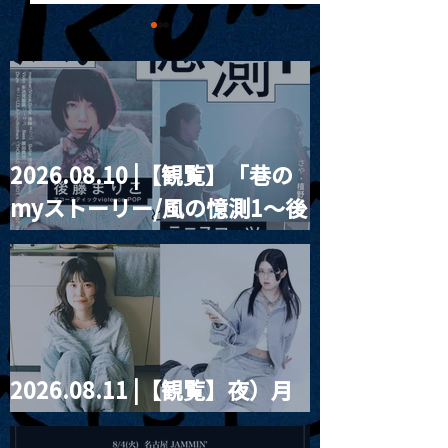
2026.08.10 |【観覧】「巷の
MoonRomantic
2021.03.20夜
myストーリー/風の憶測1～後
Channel1周年記念Live
『Payrin’s 桜
誕祭「卍解・千
藤まりこアコースティック
餅」』
violence POPとテニスコー
ツ」
2026.08.11 |【観覧】夜）月
見ル君想フpre. Sugar Shock