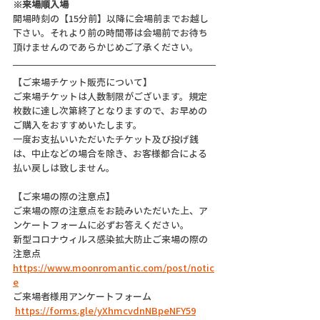
※来場順入場
開場時刻の【15分前】以降に会場前までお越し
下さい。それより前の時間帯は会場前でお待ち
頂けませんのであらかじめご了承ください。
【ご来場チケット販売について】
ご来場チケットは人数制限がございます。規定
枚数に達し次第終了となりますので、お早めの
ご購入をおすすめいたします。
一度お支払いいただいたチケット及び投げ銭
は、中止などの場合を除き、お客様都合による
払い戻しは致しません。
【ご来場の際の注意点】
ご来場の際の注意点をお読みいただいた上、ア
ンケートフォームに必ずお答えください。
新型コロナウィルス感染拡大防止ご来場の際の
注意点
https://www.moonromantic.com/post/notic
e
ご来場者様用アンケートフォーム
https://forms.gle/yXhmcvdnNBpeNFY59