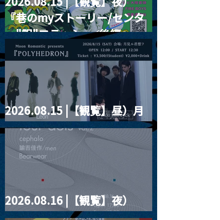
2026.08.15 |【観覧】夜）
『巷のmyストーリー/センタ
ー"訳"フラッシュ⚡️後編』
2026.08.15 |【観覧】昼）月
見ルpre.『POLYHEDRON』
2026.08.16 |【観覧】夜）
four dots vol.2