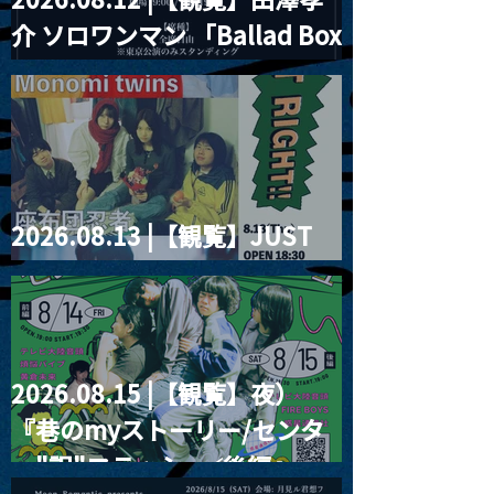
介 ソロワンマン 「Ballad Box
2026」
2026.08.13 |【観覧】JUST
RIGHT!! vol.26
2026.08.15 |【観覧】夜）
『巷のmyストーリー/センタ
ー"訳"フラッシュ⚡️後編』