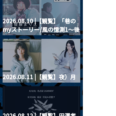
2026.08.10 |【観覧】「巷の
MoonRomantic
2021.03.09 
myストーリー/風の憶測1～後
Channel1周年記念Live
信】himarz (
藤まりこアコースティック
violence POPとテニスコー
ツ」
2026.08.11 |【観覧】夜）月
見ル君想フpre. Sugar Shock
2026.08.12 |【観覧】田澤孝