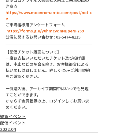
新型コロナウィルス感染拡大防止ご来場の際の
注意点
https://www.moonromantic.com/post/notic
e
ご来場者様用アンケートフォーム
https://forms.gle/yXhmcvdnNBpeNFY59
公演に関するお問い合わせ : 03-5474-8115
【配信チケット販売について】
一度お支払いいただいたチケット及び投げ銭
は、中止などの場合を除き、お客様都合による
払い戻しは致しません。詳しくはe+ご利用規約
をご確認ください。
一度購入後、アーカイブ期間中はいつでも見返
すことができます。
かならず会員登録の上、ログインしてお買い求
めください。
観覧イベント
配信イベント
2022.04