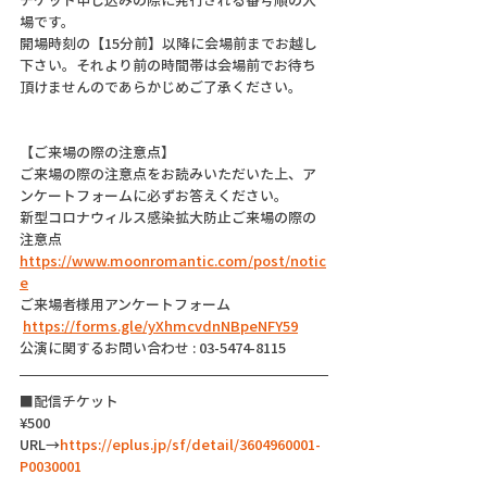
場です。
開場時刻の【15分前】以降に会場前までお越し
下さい。それより前の時間帯は会場前でお待ち
頂けませんのであらかじめご了承ください。
【ご来場の際の注意点】
ご来場の際の注意点をお読みいただいた上、ア
ンケートフォームに必ずお答えください。
新型コロナウィルス感染拡大防止ご来場の際の
注意点
https://www.moonromantic.com/post/notic
e
ご来場者様用アンケートフォーム
https://forms.gle/yXhmcvdnNBpeNFY59
公演に関するお問い合わせ : 03-5474-8115
■配信チケット 
¥500
URL→
https://eplus.jp/sf/detail/3604960001-
P0030001