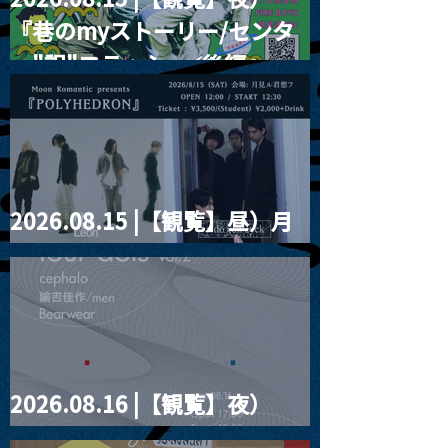
『巷のmyストーリー/センタ
ー"訳"フラッシュ⚡️後編』
2026.08.15 |【観覧】昼）月
見ルpre.『POLYHEDRON』
2026.08.16 |【観覧】夜）
four dots vol.2