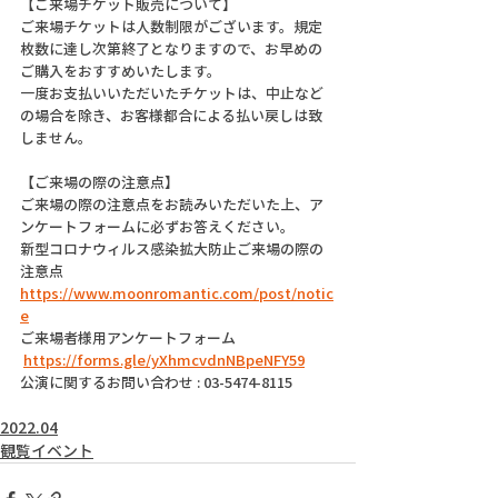
【ご来場チケット販売について】
ご来場チケットは人数制限がございます。規定
枚数に達し次第終了となりますので、お早めの
ご購入をおすすめいたします。
一度お支払いいただいたチケットは、中止など
の場合を除き、お客様都合による払い戻しは致
しません。
【ご来場の際の注意点】
ご来場の際の注意点をお読みいただいた上、ア
ンケートフォームに必ずお答えください。
新型コロナウィルス感染拡大防止ご来場の際の
注意点
https://www.moonromantic.com/post/notic
e
ご来場者様用アンケートフォーム
https://forms.gle/yXhmcvdnNBpeNFY59
公演に関するお問い合わせ : 03-5474-8115
2022.04
観覧イベント