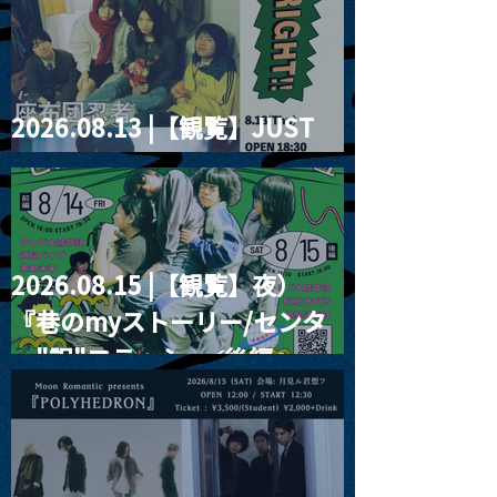
2026.08.13 |【観覧】JUST
RIGHT!! vol.26
2026.08.15 |【観覧】夜）
『巷のmyストーリー/センタ
ー"訳"フラッシュ⚡️後編』