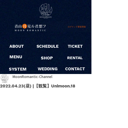
ログイン / 新規登録
ABOUT
SCHEDULE
TICKET
MENU
SHOP
RENTAL
SYSTEM
WEDDING
CONTACT
MoonRomantic-Channel
2022.04.23(昼) |【観覧】Unimoon.18