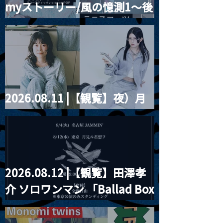
myストーリー/風の憶測1～後
藤まりこアコースティック
violence POPとテニスコー
ツ」
2026.08.11 |【観覧】夜）月
見ル君想フpre. Sugar Shock
2026.08.12 |【観覧】田澤孝
介 ソロワンマン 「Ballad Box
2026」