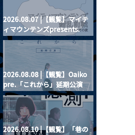
2026.08.07 |【観覧】マイテ
MoonRomantic
2021.03.20夜
ィマウンテンズpresents.
Channel1周年記念Live
『Payrin’s 桜
誕祭「卍解・千
“HALL-IN-ONE”
餅」』
2026.08.08 |【観覧】Oaiko
pre.「これから」延期公演
Blurred City Lights × 17歳
とベルリンの壁
2026.08.10 |【観覧】「巷の