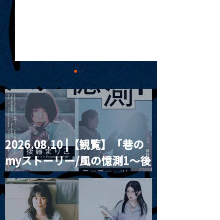
2026.08.10 |【観覧】「巷の
MoonRomantic
2021.03.20夜
myストーリー/風の憶測1～後
Channel1周年記念Live
『Payrin’s 桜
誕祭「卍解・千
藤まりこアコースティック
餅」』
violence POPとテニスコー
ツ」