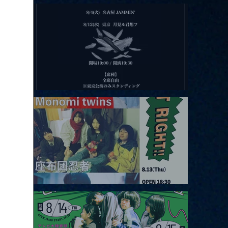
2026.08.11 |【観覧】夜）月見ル君想フpre. Sugar Shock
2026.08.12 |【観覧】田澤孝介 ソロワンマン 「Ballad Box 2026」
2026.08.13 |【観覧】JUST RIGHT!! vol.26