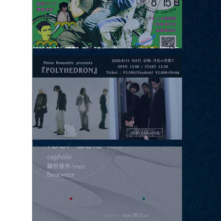
2026.08.15 |【観覧】夜）『巷のmyストーリー/センター"訳"フラ
ッシュ⚡️後編』
2026.08.15 |【観覧】昼）月見ルpre.『POLYHEDRON』