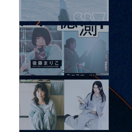
2026.08.08 |【観覧】Oaiko pre.「これから」延期公演 Blurred
City Lights × 17歳とベルリンの壁
2026.08.10 |【観覧】「巷のmyストーリー/風の憶測1～後藤まりこ
アコースティックviolence POPとテニスコーツ」