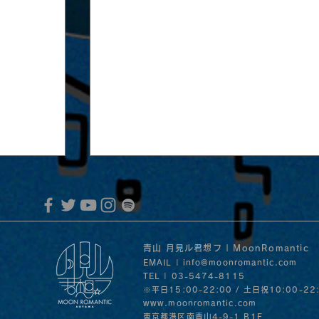
青山 月見ル君想フ | MoonRomantic
EMAIL |
info@moonromantic.com
TEL | 03-5474-8115
※平日15:00-22:00 / 土日祝10:00-22
www.moonromantic.com
​東京都港区南青山4-9-1 B1F