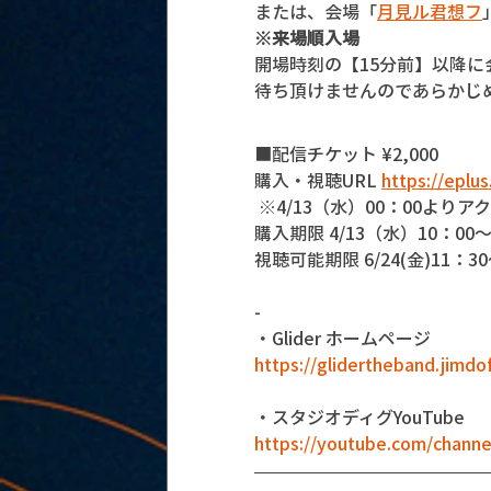
または、会場「
月見ル君想フ
※来場順入場
開場時刻の【15分前】以降
待ち頂けませんのであらかじ
■配信チケット ¥2,000
購入・視聴URL 
https://eplu
 ※4/13（水）00：00より
購入期限 4/13（水）10：00～
視聴可能期限 6/24(金)11：30～
-
・Glider ホームページ
https://glidertheband.jimd
・スタジオディグYouTube
https://youtube.com/channe