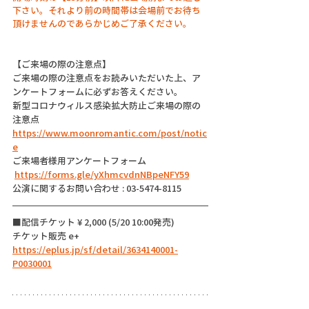
下さい。それより前の時間帯は会場前でお待ち
頂けませんのであらかじめご了承ください。
【ご来場の際の注意点】
ご来場の際の注意点をお読みいただいた上、ア
ンケートフォームに必ずお答えください。
新型コロナウィルス感染拡大防止ご来場の際の
注意点
https://www.moonromantic.com/post/notic
e
ご来場者様用アンケートフォーム
https://forms.gle/yXhmcvdnNBpeNFY59
公演に関するお問い合わせ : 03-5474-8115
■配信チケット ¥ 2,000 (5/20 10:00発売)
チケット販売 e+ 
https://eplus.jp/sf/detail/3634140001-
P0030001