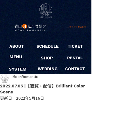
ログイン / 新規登録
ABOUT
SCHEDULE
TICKET
MENU
SHOP
RENTAL
SYSTEM
WEDDING
CONTACT
MoonRomantic
2022.07.05 |【観覧＋配信】Brilliant Color
Scene
更新日：
2022年5月16日