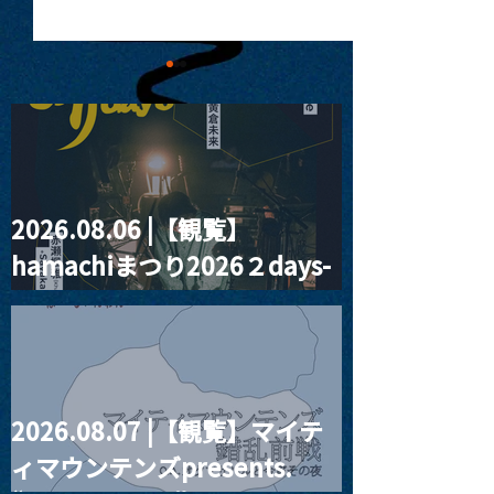
2026.08.06 |【観覧】
MoonRomantic
2021.03.09 
hamachiまつり2026２days-
Channel1周年記念Live
信】himarz (
月見ル君想フ編②
2026.08.07 |【観覧】マイテ
ィマウンテンズpresents.