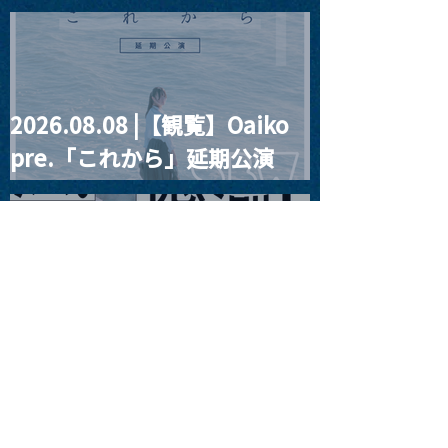
“HALL-IN-ONE”
2026.08.08 |【観覧】Oaiko
pre.「これから」延期公演
Blurred City Lights × 17歳
とベルリンの壁
2026.08.10 |【観覧】「巷の
myストーリー/風の憶測1～後
藤まりこアコースティック
violence POPとテニスコー
ツ」