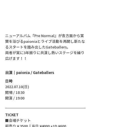
ニューアルバム『Pre Normal』が各方面から賞
賛を浴びるpaioniaとライブ活動を再開し新たな
るスタートを踏み出したGateballers。
両者が実に3年振りに共演し熱いステージを繰り
広げます！！
出演｜paionia / Gateballers
日時
2022.07.10(日)
開場 / 18:30
開演 / 19:00 
TICKET
■会場チケット
前売り ¥ 3500  | 当日 ¥4000 +1D ¥600