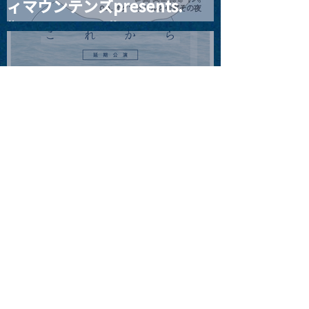
ィマウンテンズpresents.
“HALL-IN-ONE”
2026.08.08 |【観覧】Oaiko
pre.「これから」延期公演
Blurred City Lights × 17歳
とベルリンの壁
2026.08.10 |【観覧】「巷の
myストーリー/風の憶測1～後
藤まりこアコースティック
violence POPとテニスコー