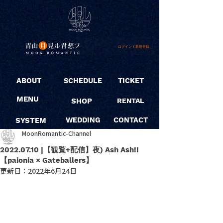
ログイン / 新規登録
ABOUT
SCHEDULE
TICKET
MENU
SHOP
RENTAL
SYSTEM
WEDDING
CONTACT
MoonRomantic-Channel
2022.07.10 |【観覧+配信】夜) Ash Ash!!
【paionia × Gateballers】
更新日：
2022年6月24日