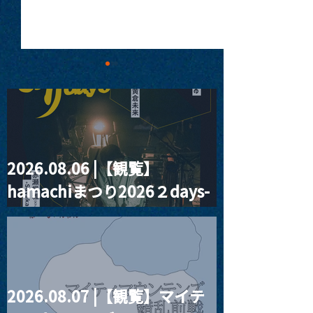
2026.08.06 |【観覧】
MoonRomantic
2021.03.09 
hamachiまつり2026２days-
Channel1周年記念Live
信】himarz (
月見ル君想フ編②
2026.08.07 |【観覧】マイテ