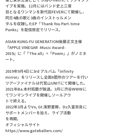
イブを実施。12月にはバンド史上三度
目となるワンマンを新代田FEVERにて開催し、
同日4曲の歌と3曲のインストゥルメン
タルを収録したEP「Thank You Part-time 
Punks」を配信限定でリリース。
ASIAN KUNG-FU GENERATION後藤正文主催
『APPLE VINEGAR -Music Award-
2019』に『「The all」=「Poem」』がノミネ
ート。
2019年9月4日に3rd アルバム「Infinity 
mirror」をリリースし全国6箇所のツアーを行い
ツアーファイナルは代官山UNITにて開催した。
2021年Ba.本村拓磨が脱退。3月に渋谷WWWに
てワンマンライブを開催しソールアウ
トで終える。
2022年3月よりVo, Gt.濱野夏椰、Ds久富奈良に
サポートメンバーを加え、ライブ活動
を再開。
オフィシャルサイト 
https://www.gateballers.com/