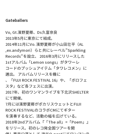
Gateballers
Vo, Gt.濱野夏椰、Ds久富奈良
2013年5月に東京にて結成。
2014年11月にVo. 濱野夏椰が小山田壮平（AL 
,ex.andymori）らと共にレーベル"Sparkling 
Records"を設立、 2016年3月にリリースした
1stアルバム「Lemon songs」がタワーレ
コードのプッシュアイテム「タワレコメン」に
選出。 アルバムリリースを機に
、「FUJI ROCK FESTIVAL 16」や、「ボロフェ
スタ」など各フェスに出演。
2017年、初のワンマンライブを下北沢SHELTER
にて開催。
7月には濱野夏椰がポカリスウェットとFUJI 
ROCK FESTIVALのコラボCMにてギター
を演奏するなど、活動の幅を広げている。
2018年2ndアルバム『「The all」=「Poem」』
をリリース。初のレコ発全国ツアーを開
催し東京公演として 渋谷O-nestにてワンマンラ