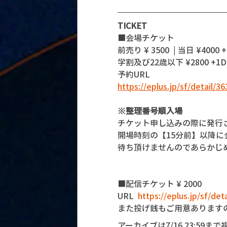
TICKET
■会場チケット
前売り ¥ 3500  | 当日 ¥4000 +
学割及び22歳以下 ¥2800 +1
予約URL 
https://eplus.jp/sf/detail/
※整理番号順入場
チケット申し込みの際に発行
開場時刻の【15分前】以降
待ち頂けませんのであらかじ
■配信チケット ¥ 2000
URL  
https://eplus.jp/sf/de
また投げ銭もご用意あります
アーカイブは7/16 23:59ま