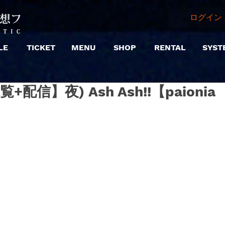
ログイン 
LE
TICKET
MENU
SHOP
RENTAL
SYST
観覧+配信】夜) Ash Ash!!【paionia