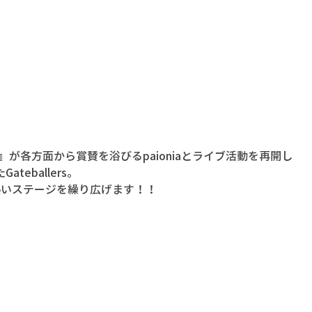
al』が各方面から賞賛を浴びるpaioniaとライブ活動を再開し
eballers。
熱いステージを繰り広げます！！