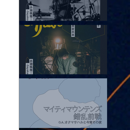
2026.08.05 |【観覧】hamachiまつり2026２days-月見ル君想フ編
①
2026.08.06 |【観覧】hamachiまつり2026２days-月見ル君想フ編
②
2026.08.07 |【観覧】マイティマウンテンズpresents. “HALL-IN-