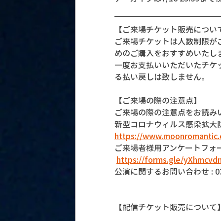
【ご来場チケット販売につい
ご来場チケットは人数制限が
めのご購入をおすすめいたし
一度お支払いいただいたチケ
る払い戻しは致しません。
【ご来場の際の注意点】
ご来場の際の注意点をお読み
新型コロナウィルス感染拡大
https://www.moonromantic.
ご来場者様用アンケートフォ
https://forms.gle/yXhmcv
公演に関するお問い合わせ : 03-5
【配信チケット販売について