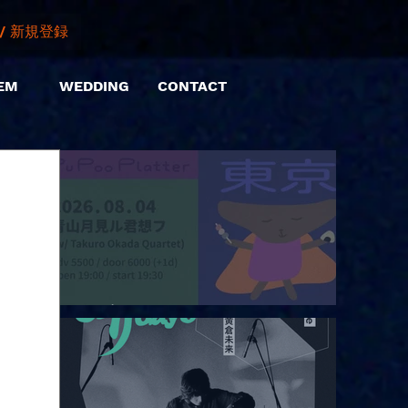
/ 新規登録
EM
WEDDING
CONTACT
2026.08.04 |【観覧】Pu Poo Platter Live in Tokyo Day2
w.Takuro Okada Quartet