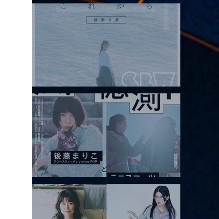
ONE”
2026.08.08 |【観覧】Oaiko pre.「これから」延期公演 Blurred
City Lights × 17歳とベルリンの壁
2026.08.10 |【観覧】「巷のmyストーリー/風の憶測1～後藤まりこ
アコースティックviolence POPとテニスコーツ」