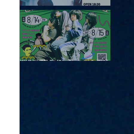
2026.08.13 |【観覧】JUST RIGHT!! vol.26
2026.08.15 |【観覧】夜）『巷のmyストーリー/センター"訳"フラ
ッシュ⚡️後編』