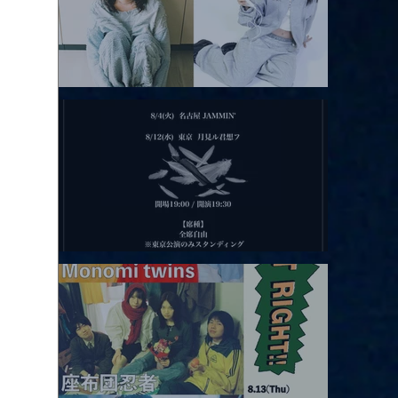
2026.08.11 |【観覧】夜）月見ル君想フpre. Sugar Shock
2026.08.12 |【観覧】田澤孝介 ソロワンマン 「Ballad Box 2026」