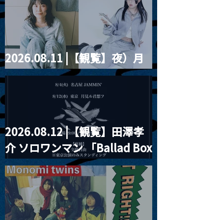
violence POPとテニスコー
ツ」
2026.08.11 |【観覧】夜）月
見ル君想フpre. Sugar Shock
2026.08.12 |【観覧】田澤孝
介 ソロワンマン 「Ballad Box
2026」