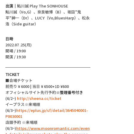
出演｜
鮎川誠 Play The SONHOUSE　
鮎川誠（Vo,G）、奈良敏博（B）、坂田”鬼
平”紳一（Dr）、LUCY（Vo,BluesHarp）、松永
浩（Side guitar）
日時
2022.07 .25(月)
開場 / 19:00
開演 / 19:30 
TICKET
■会場チケット
前売り ¥ 6000 | 当日 ¥ 6500+1D ¥600
オフィシャルサイト先行予約
※整理番号付き
(6/2~) 
http://sheena.cc/ticket
イープラス※来場順 
(6/3~)
https://eplus.jp/sf/detail/3645040001-
P0030001
店頭予約 ※来場順 
(6/3~)
https://www.moonromantic.com/even