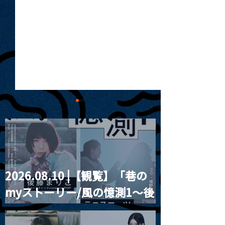
2026.08.10 |【観覧】「巷の
MoonRomantic
2021.03.20夜
myストーリー/風の憶測1～後
Channel1周年記念Live
『Payrin’s 桜
誕祭「卍解・千
藤まりこアコースティック
餅」』