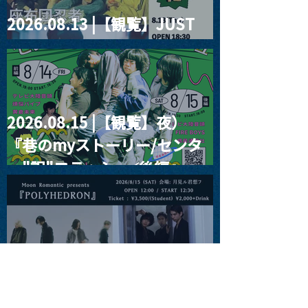
2026.08.13 |【観覧】JUST
RIGHT!! vol.26
2026.08.15 |【観覧】夜）
『巷のmyストーリー/センタ
ー"訳"フラッシュ⚡️後編』
2026.08.15 |【観覧】昼）月
見ルpre.『POLYHEDRON』