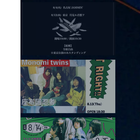
2026.08.11 |【観覧】夜）月見ル君想フpre. Sugar Shock
2026.08.12 |【観覧】田澤孝介 ソロワンマン 「Ballad Box 2026」
2026.08.13 |【観覧】JUST RIGHT!! vol.26