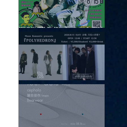
2026.08.15 |【観覧】夜）『巷のmyストーリー/センター"訳"フラ
ッシュ⚡️後編』
2026.08.15 |【観覧】昼）月見ルpre.『POLYHEDRON』