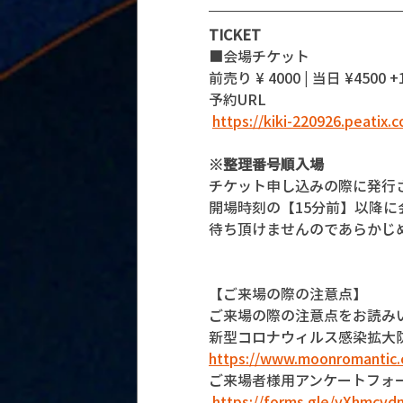
TICKET
■会場チケット
前売り ¥ 4000 | 当日 ¥4500 +
予約URL
https://kiki-220926.peatix.
※整理番号順入場
チケット申し込みの際に発行
開場時刻の【15分前】以降
待ち頂けませんのであらかじ
【ご来場の際の注意点】
ご来場の際の注意点をお読み
新型コロナウィルス感染拡大
https://www.moonromantic.
ご来場者様用アンケートフォ
https://forms.gle/yXhmcv