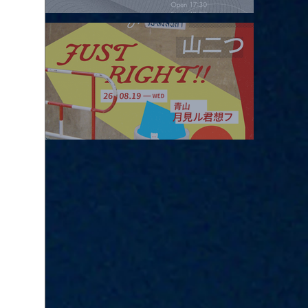
2026.08.16 |【観覧】夜）four dots vol.2
2026.08.19 |【観覧】JUST RIGHT!! vol.27