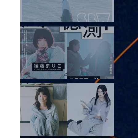
2026.08.08 |【観覧】Oaiko pre.「これから」延期公演 Blurred
City Lights × 17歳とベルリンの壁
2026.08.10 |【観覧】「巷のmyストーリー/風の憶測1～後藤まりこ
アコースティックviolence POPとテニスコーツ」