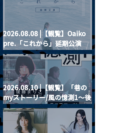
2026.08.08 |【観覧】Oaiko
pre.「これから」延期公演
Blurred City Lights × 17歳
とベルリンの壁
2026.08.10 |【観覧】「巷の
myストーリー/風の憶測1～後
藤まりこアコースティック
violence POPとテニスコー
ツ」