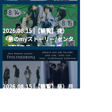
RIGHT!! vol.26
2026.08.15 |【観覧】夜）
『巷のmyストーリー/センタ
ー"訳"フラッシュ⚡️後編』
2026.08.15 |【観覧】昼）月
見ルpre.『POLYHEDRON』