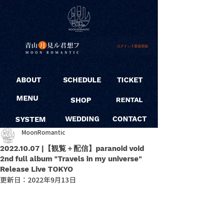
ログイン / 新規登録
ABOUT
SCHEDULE
TICKET
MENU
SHOP
RENTAL
SYSTEM
WEDDING
CONTACT
MoonRomantic
2022.10.07 |【観覧＋配信】paranoid void
2nd full album "Travels in my universe"
Release Live TOKYO
更新日：
2022年9月13日