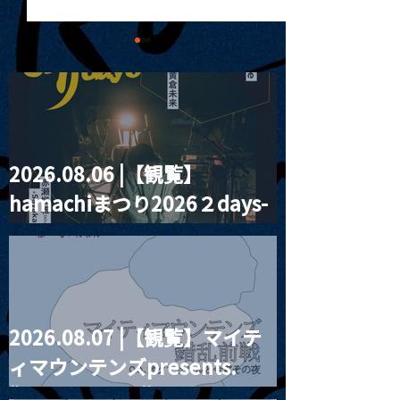
2026.08.06 |【観覧】
MoonRomantic
2021.03.09 
hamachiまつり2026２days-
Channel1周年記念Live
信】himarz (
月見ル君想フ編②
2026.08.07 |【観覧】マイテ
ィマウンテンズpresents.
“HALL-IN-ONE”