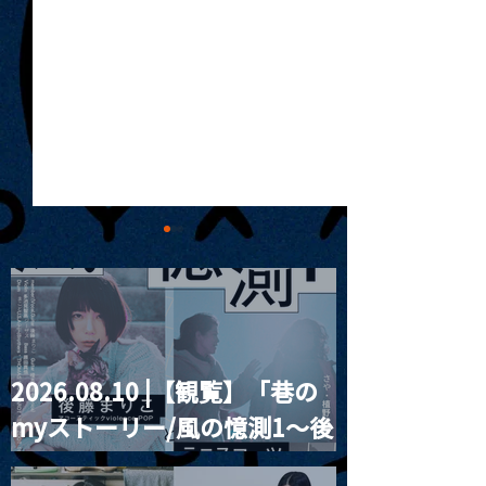
2026.08.10 |【観覧】「巷の
MoonRomantic
2021.03.20夜
myストーリー/風の憶測1～後
Channel1周年記念Live
『Payrin’s 桜
誕祭「卍解・千
藤まりこアコースティック
餅」』