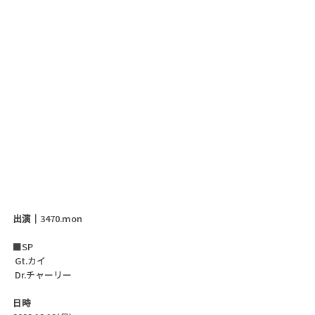
出演｜
3470.mon
■SP
 Gt.カイ
 Dr.チャーリー
日時