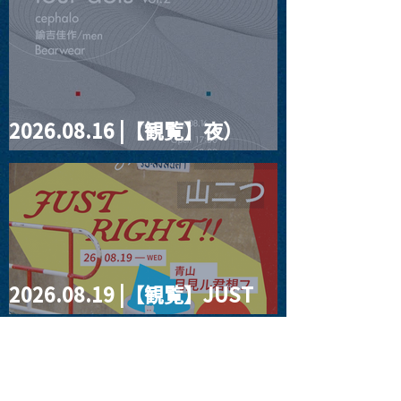
2026.08.16 |【観覧】夜）
four dots vol.2
2026.08.19 |【観覧】JUST
RIGHT!! vol.27