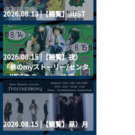
2026.08.13 |【観覧】JUST
RIGHT!! vol.26
2026.08.15 |【観覧】夜）
『巷のmyストーリー/センタ
ー"訳"フラッシュ⚡️後編』
2026.08.15 |【観覧】昼）月
見ルpre.『POLYHEDRON』