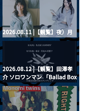
violence POPとテニスコー
ツ」
2026.08.11 |【観覧】夜）月
見ル君想フpre. Sugar Shock
2026.08.12 |【観覧】田澤孝
介 ソロワンマン 「Ballad Box
2026」