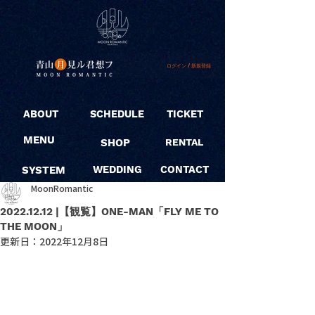
ログイン / 新規登録
ABOUT
SCHEDULE
TICKET
MENU
SHOP
RENTAL
SYSTEM
WEDDING
CONTACT
MoonRomantic
2022.12.12 |【観覧】ONE-MAN「FLY ME TO
THE MOON」
更新日：
2022年12月8日