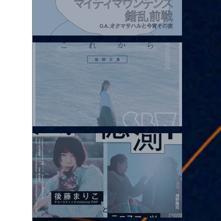
2026.08.07 |【観覧】マイティマウンテンズpresents. “HALL-IN-
ONE”
2026.08.08 |【観覧】Oaiko pre.「これから」延期公演 Blurred
City Lights × 17歳とベルリンの壁
2026.08.10 |【観覧】「巷のmyストーリー/風の憶測1～後藤まりこ