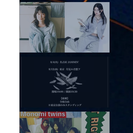
アコースティックviolence POPとテニスコーツ」
2026.08.11 |【観覧】夜）月見ル君想フpre. Sugar Shock
2026.08.12 |【観覧】田澤孝介 ソロワンマン 「Ballad Box 2026」