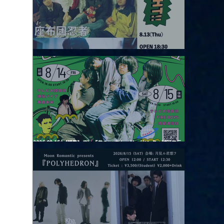
2026.08.13 |【観覧】JUST RIGHT!! vol.26
2026.08.15 |【観覧】夜）『巷のmyストーリー/センター"訳"フラ
ッシュ⚡️後編』