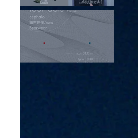
2026.08.15 |【観覧】昼）月見ルpre.『POLYHEDRON』
2026.08.16 |【観覧】夜）four dots vol.2