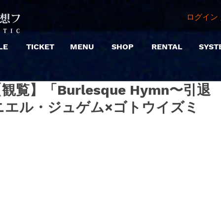
ログイン 
LE
TICKET
MENU
SHOP
RENTAL
SYST
夜)【観覧】「Burlesque Hymn〜引退
ニエル・ジュゲム×ゴトウイズミ