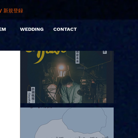
/ 新規登録
EM
WEDDING
CONTACT
2026.08.06 |【観覧】hamachiまつり2026２days-月見ル君想フ編
②