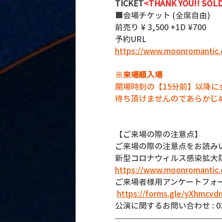
TICKET
<THANK YOU!! SOLD
■会場チケット (全席自由)
前売り ¥ 3,500 +1D ¥700
予約URL
https://www.moonromantic.
※来場順入場
開場時刻の【15分前】以降
待ち頂けませんのであらかじ
【ご来場の際の注意点】
ご来場の際の注意点をお読み
新型コロナウィルス感染拡大
https://www.moonromantic.
ご来場者様用アンケートフォ
https://forms.gle/yXhmcv
公演に関するお問い合わせ : 03-5