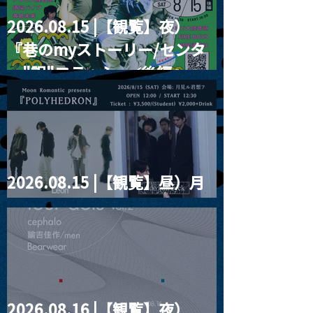
2026.08.15 |【観覧】夜）
『巷のmyストーリー/センタ
ー"訳"フラッシュ⚡️後編』
2026.08.15 |【観覧】昼）月
見ルpre.『POLYHEDRON』
2026.08.16 |【観覧】夜）