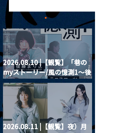
2026.08.10 |【観覧】「巷の
MoonRomantic
2021.03.09 
myストーリー/風の憶測1～後
Channel1周年記念Live
信】himarz (
藤まりこアコースティック
violence POPとテニスコー
ツ」
2026.08.11 |【観覧】夜）月