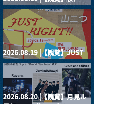
four dots vol.2
2026.08.19 |【観覧】JUST
RIGHT!! vol.27
2026.08.20 |【観覧】月見ル
君想フpre. “Brand New
Moon #3”