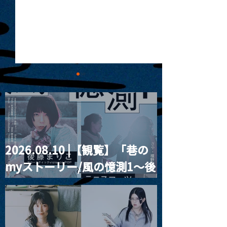
2026.08.10 |【観覧】「巷の
MoonRomantic
2021.03.20夜
myストーリー/風の憶測1～後
Channel1周年記念Live
『Payrin’s 桜
誕祭「卍解・千
藤まりこアコースティック
餅」』
violence POPとテニスコー
ツ」