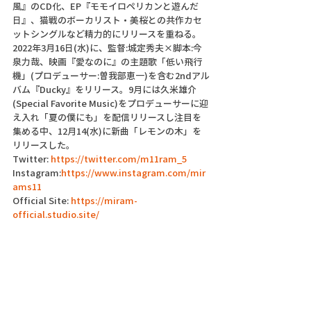
風』のCD化、EP『モモイロペリカンと遊んだ
日』、猫戦のボーカリスト・美桜との共作カセ
ットシングルなど精力的にリリースを重ねる。
2022年3月16日(水)に、監督:城定秀夫×脚本:今
泉力哉、映画『愛なのに』の主題歌「低い飛行
機」(プロデューサー:曽我部恵一)を含む2ndアル
バム『Ducky』をリリース。9月には久米雄介
(Special Favorite Music)をプロデューサーに迎
え入れ「夏の僕にも」を配信リリースし注目を
集める中、12月14(水)に新曲「レモンの木」を
リリースした。
Twitter: 
https://twitter.com/m11ram_5
Instagram:
https://www.instagram.com/mir
ams11
Official Site: 
https://miram-
official.studio.site/