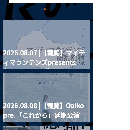
2026.08.07 |【観覧】マイテ
MoonRomantic
2021.03.09 
ィマウンテンズpresents.
Channel1周年記念Live
信】himarz (
“HALL-IN-ONE”
2026.08.08 |【観覧】Oaiko
pre.「これから」延期公演
Blurred City Lights × 17歳