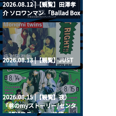
2026.08.12 |【観覧】田澤孝
介 ソロワンマン 「Ballad Box
2026」
2026.08.13 |【観覧】JUST
RIGHT!! vol.26
2026.08.15 |【観覧】夜）
『巷のmyストーリー/センタ
ー"訳"フラッシュ⚡️後編』