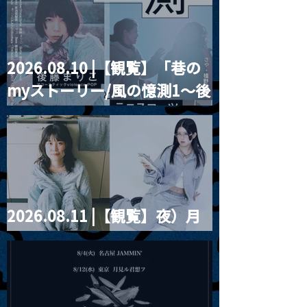
とベルリンの壁
2026.08.10 |【観覧】「巷の
myストーリー/風の憶測1～後
藤まりこアコースティック
violence POPとテニスコー
ツ」
2026.08.11 |【観覧】夜）月
見ル君想フpre. Sugar Shock