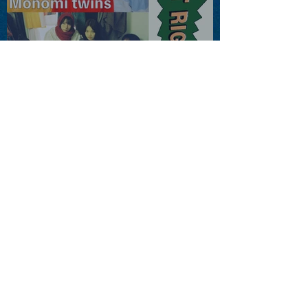
2026.08.13 |【観覧】JUST
RIGHT!! vol.26
2026.08.15 |【観覧】夜）
『巷のmyストーリー/センタ
ー"訳"フラッシュ⚡️後編』