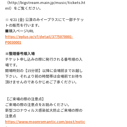
（http://bigstream.main.jp/music/tickets.ht
ml）をご覧ください。
※ 4/21 (金) 公演のみイープラスにて一部チケッ
トの販売を行います。
■購入ページURL
https://eplus.jp/sf/detail/3775070001-
P0030001
※整理番号順入場
チケット申し込みの際に発行される番号順の入
場です。
開場時刻の【15分前】以降に会場前までお越し
下さい。それより前の時間帯は会場前でお待ち
頂けませんのであらかじめご了承ください。
【ご来場の際の注意点】
ご来場の際の注意点をお読みください。
新型コロナウィルス感染拡大防止ご来場の際の
注意点
https://www.moonromantic.com/post/notic