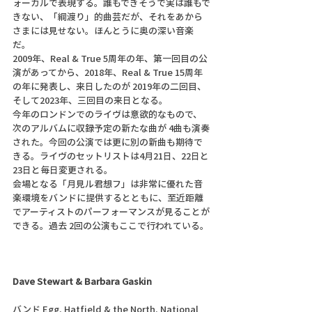
ォーカルで表現する。誰もできそうで実は誰もで
きない、「綱渡り」的曲芸だが、それをあから
さまには見せない。ほんとうに奥の深い音楽
だ。
2009年、Real & True 5周年の年、第一回目の公
演があってから、2018年、Real & True 15周年
の年に発表し、来日したのが 2019年の二回目、
そして2023年、三回目の来日となる。
今年のロンドンでのライヴは意欲的なもので、
次のアルバムに収録予定の新たな曲が 4曲も演奏
された。今回の公演では更に別の新曲も期待で
きる。ライヴのセットリストは4月21日、22日と
23日と毎日変更される。
会場となる「月見ル君想フ」は非常に優れた音
楽環境をバンドに提供するとともに、至近距離
でアーティストのパーフォーマンスが見ることが
できる。過去 2回の公演もここで行われている。
Dave Stewart & Barbara Gaskin
バンド Egg, Hatfield & the North, National 