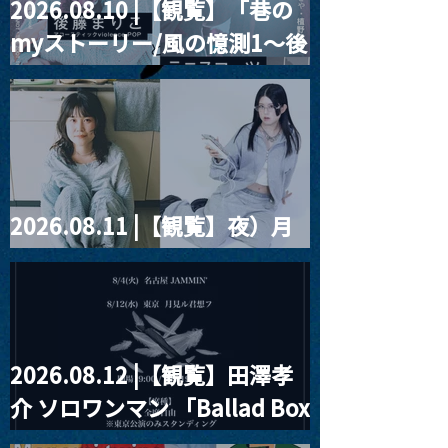
2026.08.10 |【観覧】「巷の
MoonRomantic
2021.03.20夜
myストーリー/風の憶測1～後
Channel1周年記念Live
『Payrin’s 桜
誕祭「卍解・千
藤まりこアコースティック
餅」』
violence POPとテニスコー
ツ」
2026.08.11 |【観覧】夜）月
見ル君想フpre. Sugar Shock
2026.08.12 |【観覧】田澤孝
介 ソロワンマン 「Ballad Box
2026」