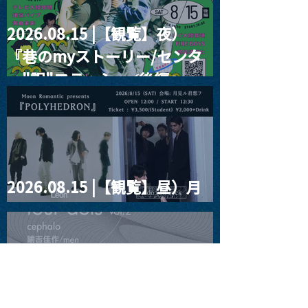
2026.08.15 |【観覧】夜）
『巷のmyストーリー/センタ
ー"訳"フラッシュ⚡️後編』
2026.08.15 |【観覧】昼）月
見ルpre.『POLYHEDRON』