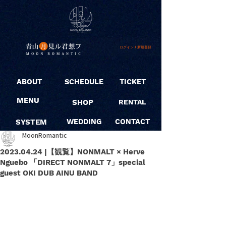
ログイン / 新規登録
ABOUT
SCHEDULE
TICKET
MENU
SHOP
RENTAL
SYSTEM
WEDDING
CONTACT
MoonRomantic
2023.04.24 |【観覧】NONMALT × Herve
Nguebo 「DIRECT NONMALT 7」special
guest OKI DUB AINU BAND