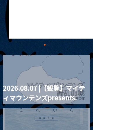
2026.08.07 |【観覧】マイテ
MoonRomantic
2021.03.20夜
ィマウンテンズpresents.
Channel1周年記念Live
『Payrin’s 桜
誕祭「卍解・千
“HALL-IN-ONE”
餅」』