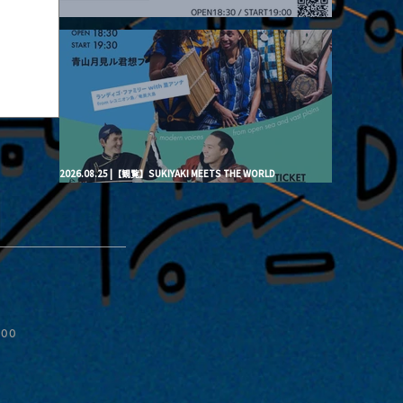
2026.08.20 |【観覧】月見ル君想フpre. “Brand New Moon #3”
2026.08.25 |【観覧】SUKIYAKI MEETS THE WORLD
presentsLINDIGO FAMILY with ANNA SATO, ODUCHU modern
voices from open sea and vast plains
ive
:00