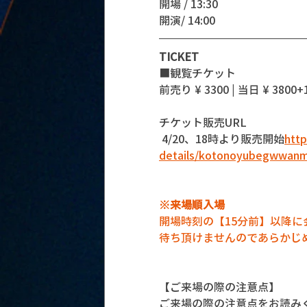
開場 / 13:30
開演/ 14:00 
TICKET
■観覧チケット
前売り ¥ 3300 | 当日 ¥ 3800+1
チケット販売URL
 4/20、18時より販売開始
htt
details/kotonoyubegwwan
※来場順入場
開場時刻の【15分前】以降
待ち頂けませんのであらかじ
【ご来場の際の注意点】
ご来場の際の注意点をお読み