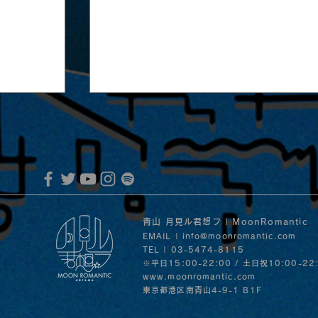
青山 月見ル君想フ | MoonRomantic
EMAIL |
info@moonromantic.com
TEL | 03-5474-8115
MoonRomantic Channel1周年記念L
※平日15:00-22:00 / 土日祝10:00-22
音」の
www.moonromantic.com
30日
​東京都港区南青山4-9-1 B1F