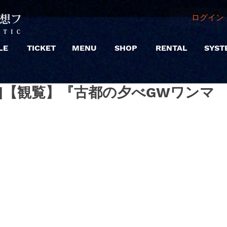
ログイン 
LE
TICKET
MENU
SHOP
RENTAL
SYST
(昼) |【観覧】『古都の夕べGWワンマ