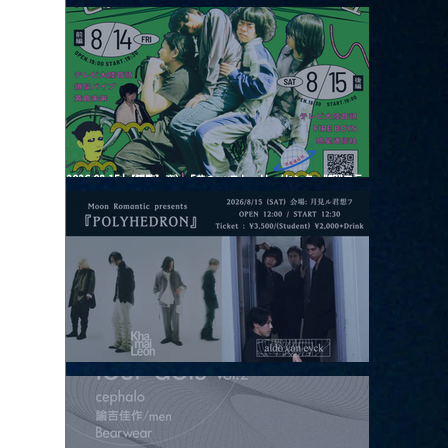
2026.08.13 |【観覧】JUST RIGHT!! vol.26
2026.08.15 |【観覧】夜）『巷のmyストーリー/センター"訳"フラ
ッシュ⚡️後編』
2026.08.15 |【観覧】昼）月見ルpre.『POLYHEDRON』