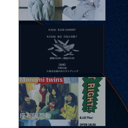
2026.08.11 |【観覧】夜）月見ル君想フpre. Sugar Shock
2026.08.12 |【観覧】田澤孝介 ソロワンマン 「Ballad Box 2026」