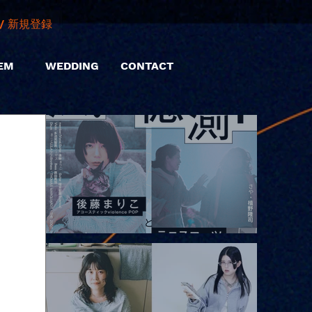
/ 新規登録
EM
WEDDING
CONTACT
2026.08.10 |【観覧】「巷のmyストーリー/風の憶測1～後藤まりこ
アコースティックviolence POPとテニスコーツ」