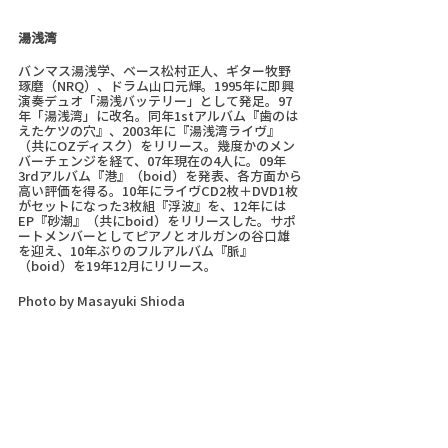
湯浅湾
バンマス湯浅学、ベース松村正人、ギター牧野
琢磨（NRQ）、ドラム山口元輝。1995年に即興
演奏デュオ「湯浅バッテリー」として発足。97
年「湯浅湾」に改名。同年1stアルバム『歯のは
えたケツの穴』、2003年に『湯浅湾ライヴ』
（共にOZディスク）をリリース。幾度かのメン
バーチェンジを経て、07年現在の4人に。09年
3rdアルバム『港』（boid）を発表、各方面から
高い評価を得る。10年にライヴCD2枚＋DVD1枚
がセットになった3枚組『浮波』を、12年には
EP『砂潮』（共にboid）をリリースした。サポ
ートメンバーとしてピアノとオルガンの谷口雄
を迎え、10年ぶりのフルアルバム『脈』
（boid）を19年12月にリリース。
Photo by Masayuki Shioda