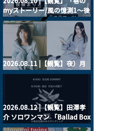
2026.08.10 |【観覧】「巷の
MoonRomantic
2021.03.20夜
myストーリー/風の憶測1～後
Channel1周年記念Live
『Payrin’s 桜
誕祭「卍解・千
藤まりこアコースティック
餅」』
violence POPとテニスコー
ツ」
2026.08.11 |【観覧】夜）月
見ル君想フpre. Sugar Shock
2026.08.12 |【観覧】田澤孝
介 ソロワンマン 「Ballad Box
2026」