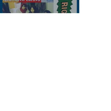
2026.08.13 |【観覧】JUST
RIGHT!! vol.26
2026.08.15 |【観覧】夜）
『巷のmyストーリー/センタ
ー"訳"フラッシュ⚡️後編』