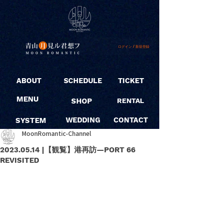
ログイン / 新規登録
ABOUT
SCHEDULE
TICKET
MENU
SHOP
RENTAL
SYSTEM
WEDDING
CONTACT
MoonRomantic-Channel
2023.05.14 |【観覧】港再訪—PORT 66
REVISITED