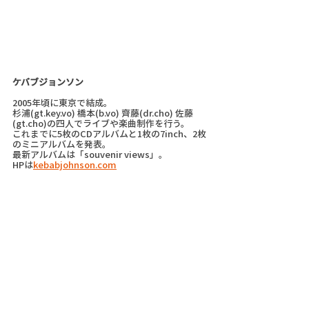
ケバブジョンソン 
2005年頃に東京で結成。
杉浦(gt.key.vo) 橋本(b.vo) 齊藤(dr.cho) 佐藤
(gt.cho)の四人でライブや楽曲制作を行う。
これまでに5枚のCDアルバムと1枚の7inch、2枚
のミニアルバムを発表。
最新アルバムは「souvenir views」。
HPは
kebabjohnson.com