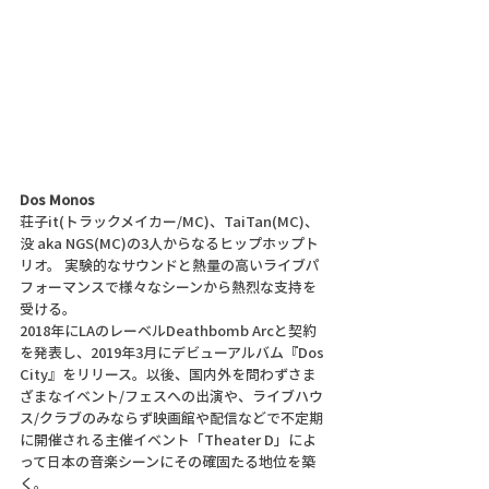
Dos Monos
荘子it(トラックメイカー/MC)、TaiTan(MC)、
没 aka NGS(MC)の3人からなるヒップホップト
リオ。 実験的なサウンドと熱量の高いライブパ
フォーマンスで様々なシーンから熱烈な支持を
受ける。
2018年にLAのレーベルDeathbomb Arcと契約
を発表し、2019年3月にデビューアルバム『Dos 
City』をリリース。以後、国内外を問わずさま
ざまなイベント/フェスへの出演や、ライブハウ
ス/クラブのみならず映画館や配信などで不定期
に開催される主催イベント「Theater D」によ
って日本の音楽シーンにその確固たる地位を築
く。