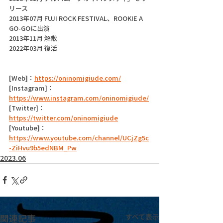
リース
2013年07月 FUJI ROCK FESTIVAL、ROOKIE A 
GO-GOに出演
2013年11月 解散
2022年03月 復活
[Web]：
https://oninomigiude.com/
[Instagram]：
https://www.instagram.com/oninomigiude/
[Twitter]：
https://twitter.com/oninomigiude
[Youtube]：
https://www.youtube.com/channel/UCjZg5c
-ZiHvu9b5edNBM_Pw
2023.06
関連記事
すべて表示