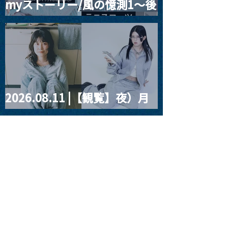
myストーリー/風の憶測1～後
ルバム発売記念ワンマン
覧】おおきあさ
BIRTHDAY ON
ライヴ ~ 『季節のつかま
藤まりこアコースティック
LIVE "秘色
え方』実践編
violence POPとテニスコー
を知る"
ツ」
2026.08.11 |【観覧】夜）月
見ル君想フpre. Sugar Shock
2026.08.12 |【観覧】田澤孝
介 ソロワンマン 「Ballad Box
2026」