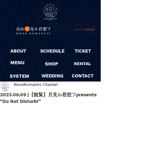
ログイン / 新規登録
ABOUT
SCHEDULE
TICKET
MENU
SHOP
RENTAL
SYSTEM
WEDDING
CONTACT
MoonRomantic-Channel
2023.06.09 |【観覧】月見ル君想フpresents
“Do Not Disturb!“