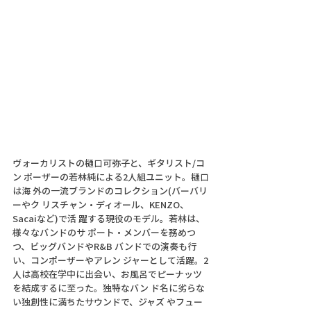
ヴォーカリストの樋口可弥子と、ギタリスト/コ
ン ポーザーの若林純による2人組ユニット。樋口
は海 外の一流ブランドのコレクション(バーバリ
ーやク リスチャン・ディオール、KENZO、
Sacaiなど)で活 躍する現役のモデル。若林は、
様々なバンドのサ ポート・メンバーを務めつ
つ、ビッグバンドやR&B バンドでの演奏も行
い、コンポーザーやアレン ジャーとして活躍。2
人は高校在学中に出会い、お風呂でピーナッツ
を結成するに至った。独特なバン ド名に劣らな
い独創性に満ちたサウンドで、ジャズ やフュー