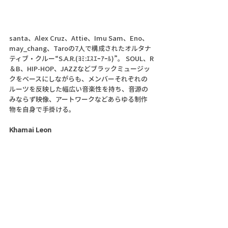
santa、Alex Cruz、Attie、Imu Sam、Eno、
may_chang、Taroの7人で構成されたオルタナ
ティブ・クルー“S.A.R.(ﾖﾐ:ｴｽｴｰｱｰﾙ)”。 SOUL、R
＆B、HIP-HOP、JAZZなどブラックミュージッ
クをベースにしながらも、メンバーそれぞれの
ルーツを反映した幅広い音楽性を持ち、音源の
みならず映像、アートワークなどあらゆる制作
物を自身で手掛ける。
Khamai Leon