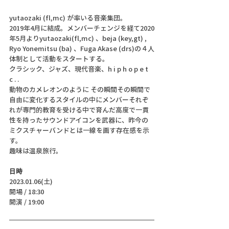
yutaozaki (fl,mc) が率いる音楽集団。
2019年4月に結成。メンバーチェンジを経て2020
年5月よりyutaozaki(fl,mc) 、beja (key,gt) , 
Ryo Yonemitsu (ba) 、Fuga Akase (drs)の４人
体制として活動をスタートする。
クラシック、ジャズ、現代音楽、h i p h o p e t 
c . .
動物のカメレオンのように その瞬間その瞬間で
自由に変化するスタイルの中にメンバーそれぞ
れが専門的教育を受ける中で育んだ高度で一貫
性を持ったサウンドアイコンを武器に、昨今の
ミクスチャーバンドとは一線を画す存在感を示
す。
趣味は温泉旅行。
日時
2023.01.06(土)
開場 / 18:30
開演 / 19:00 