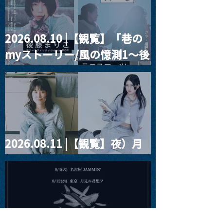
2026.08.10 |【観覧】「巷の
2024.01.04 |【観覧】
2024.01.05 
myストーリー/風の憶測1～後
Vice Antoinette年始単独
ーチューグロモフ 
Anniversary 
公演「First Nightmare」
藤まりこアコースティック
LIVE
violence POPとテニスコー
ツ」
2026.08.11 |【観覧】夜）月
見ル君想フpre. Sugar Shock
2026.08.12 |【観覧】田澤孝