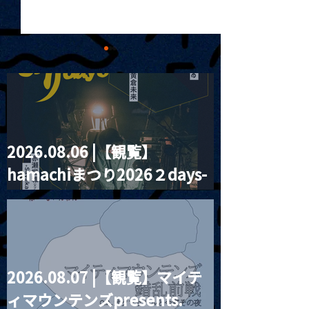
2026.08.06 |【観覧】
2024.09.03 |【観覧】月
2024.09.04 
hamachiまつり2026２days-
見ル20周年記念『JUST
I'mdifficult
Japan Tour 202
RIGHT!! vol.17』 川本真
月見ル君想フ編②
Tokyo
琴×寺尾紗穂<THANK
YOU!! SOLD OUT!!>
2026.08.07 |【観覧】マイテ
ィマウンテンズpresents.