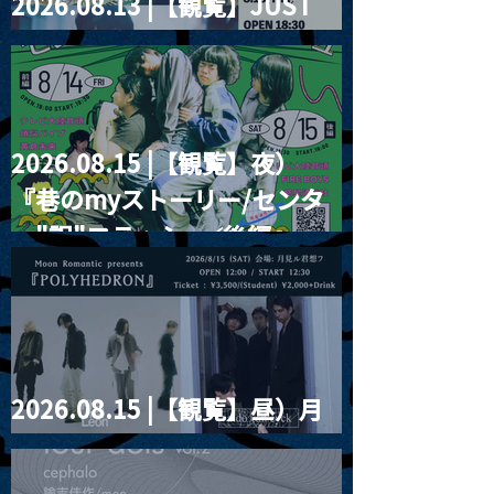
2026.08.13 |【観覧】JUST
RIGHT!! vol.26
2026.08.15 |【観覧】夜）
『巷のmyストーリー/センタ
ー"訳"フラッシュ⚡️後編』
2026.08.15 |【観覧】昼）月
見ルpre.『POLYHEDRON』