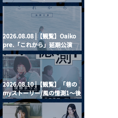
“HALL-IN-ONE”
2026.08.08 |【観覧】Oaiko
pre.「これから」延期公演
Blurred City Lights × 17歳
とベルリンの壁
2026.08.10 |【観覧】「巷の
myストーリー/風の憶測1～後
藤まりこアコースティック
violence POPとテニスコー