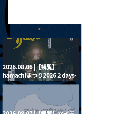
2026.08.06 |【観覧】
2025.02.01 |【観覧】
2025.02.02 
hamachiまつり2026２days-
昼）キミドリノミドリ
信】夜)春節の
Vol.2
2025 GOFISH(
月見ル君想フ編②
SET) ONE MAN
LIVE~MOON RI
DANCE #4~
2026.08.07 |【観覧】マイテ