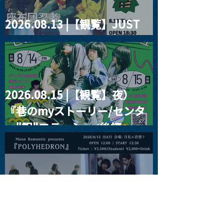
2026.08.13 |【観覧】JUST
RIGHT!! vol.26
2026.08.15 |【観覧】夜）
『巷のmyストーリー/センタ
ー"訳"フラッシュ⚡️後編』
2026.08.15 |【観覧】昼）月
見ルpre.『POLYHEDRON』