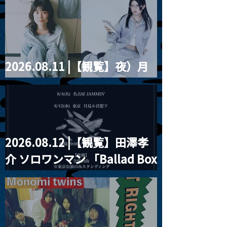
violence POPとテニスコー
ツ」
2026.08.11 |【観覧】夜）月
見ル君想フpre. Sugar Shock
2026.08.12 |【観覧】田澤孝
介 ソロワンマン 「Ballad Box
2026」