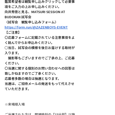
鑑賞希望者は観覧申し込みクリックして必要事
項をご入力の上お申し込みください。
向井秀徳と見る、MATSURI SESSION AT 
BUDOKAN 試写会 
〈試写会　観覧申し込みフォーム〉
https://form.run/@ZAZENBOYS-EVENT
【ご注意】
〇応募フォームに記載されている注意事項をよ
く読んでからお申込みください。
◯当日、試写会の模様を後日お届けする取材が
入ります。
　撮影等もございますのでご了承の上、ご応募
ください。
〇当選に関する個別のお問い合わせへの回答は
致しかねますのでご了承ください。
応募者多数の場合は抽選となります。
当選は、ご招待メールの発送をもって代えさせ
ていただきます。
※来場順入場
ご当選された方は、開場時刻の【15分前】以降