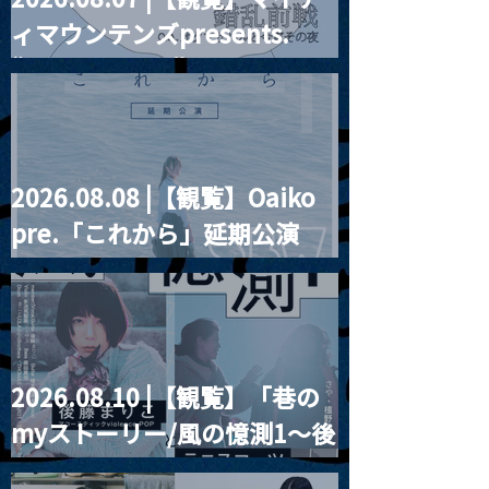
ィマウンテンズpresents.
“HALL-IN-ONE”
2026.08.08 |【観覧】Oaiko
pre.「これから」延期公演
Blurred City Lights × 17歳
とベルリンの壁
2026.08.10 |【観覧】「巷の
myストーリー/風の憶測1～後
藤まりこアコースティック